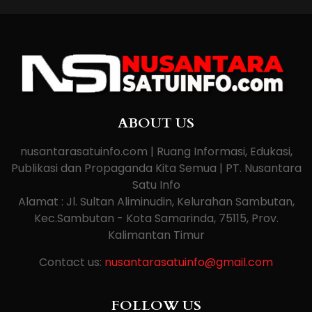
ABOUT US
nusantarasatuinfo.com | Ruang Informasi, Edukasi,
Publikasi dan Propaganda Kita Semua | PT. Nusantara
Satu Info
Alamat : Jl. Sultan Aliminudin, Kelurahan Sambutan,
Kec.Sambutan - Kota Samarinda, 75115, Prov.
Kalimantan Timur
Contact us:
nusantarasatuinfo@gmail.com
FOLLOW US