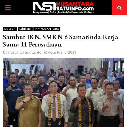
PRIMARY
MENU
Daerah
Edukasi
IKN NUSANTARA
Sambut IKN, SMKN 6 Samarinda Kerja
Sama 11 Perusahaan
by
nusantarasatuinfo
Agustus 16, 2023