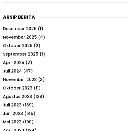
e
a
S
r
ARSIP BERITA
c
E
h
Desember 2025
(1)
f
A
o
November 2025
(4)
r
R
Oktober 2025
(2)
:
September 2025
(1)
C
April 2025
(2)
H
Juli 2024
(47)
November 2023
(3)
Oktober 2023
(11)
Agustus 2023
(128)
Juli 2023
(169)
Juni 2023
(145)
Mei 2023
(190)
April 2023
(124)