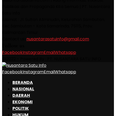
nusantarasatuinfo.com | Ruang Informasi, Edukasi,
Publikasi dan Propaganda Kita Semua | PT. Nusantara
Satu Info
Alamat : Jl. Sultan Aliminudin, Kelurahan Sambutan,
Kec.Sambutan - Kota Samarinda, 75115, Prov.
Kalimantan Timur
Contact us:
nusantarasatuinfo@gmail.com
Follow us
Facebook
Instagram
Email
Whatsapp
@2022 - Powered By : PT. NUSANTARA SATU INFO
Facebook
Instagram
Email
Whatsapp
BERANDA
NASIONAL
DAERAH
EKONOMI
POLITIK
HUKUM