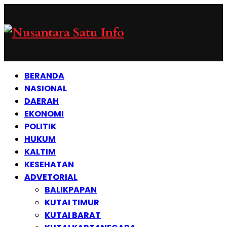
BERANDA
NASIONAL
DAERAH
EKONOMI
POLITIK
HUKUM
KALTIM
KESEHATAN
ADVETORIAL
BALIKPAPAN
KUTAI TIMUR
KUTAI BARAT