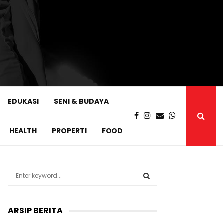
EDUKASI
SENI & BUDAYA
HEALTH
PROPERTI
FOOD
S
e
a
S
r
ARSIP BERITA
c
E