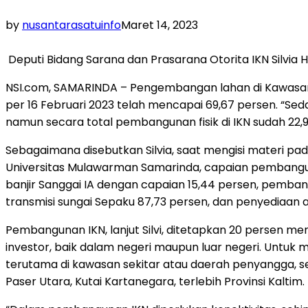
by
nusantarasatuinfo
Maret 14, 2023
Deputi Bidang Sarana dan Prasarana Otorita IKN Silvia
NSI.com, SAMARINDA – Pengembangan lahan di Kawasan I
per 16 Februari 2023 telah mencapai 69,67 persen. “S
namun secara total pembangunan fisik di IKN sudah 22,9 p
Sebagaimana disebutkan Silvia, saat mengisi materi pa
Universitas Mulawarman Samarinda, capaian pembangunan 
banjir Sanggai IA dengan capaian 15,44 persen, pemban
transmisi sungai Sepaku 87,73 persen, dan penyediaan 
Pembangunan IKN, lanjut Silvi, ditetapkan 20 persen 
investor, baik dalam negeri maupun luar negeri. Untuk m
terutama di kawasan sekitar atau daerah penyangga, s
Paser Utara, Kutai Kartanegara, terlebih Provinsi Kaltim.