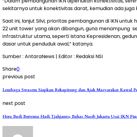
“Dalam pembangunan IKN diperlukan konektivitas, sehin
sekitarnya untuk konektivitas darat, kemudian ada juga k
Saat ini, lanjut Silvi, prioritas pembangunan di IKN untu
22 unit tower yang akan dibangun, guna menampung se
infrastruktur utama, seperti Istana Kepresidenan, g
dasar untuk penduduk awal,” katanya.
Sumber : AntaraNews | Editor : Redaksi NSI
Share
0
previous post
Lembaga Swasem Siapkan Rekapitung dan Ajak Masyarakat Kawal P
next post
Heru Budi Bertemu Hadi Tjahjanto, Bahas Nasib Jakarta Usai IKN Pi