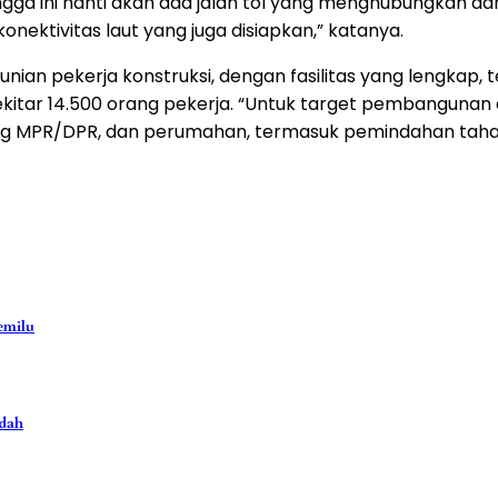
gga ini nanti akan ada jalan tol yang menghubungkan da
onektivitas laut yang juga disiapkan,” katanya.
k hunian pekerja konstruksi, dengan fasilitas yang lengkap
kitar 14.500 orang pekerja. “Untuk target pembanguna
edung MPR/DPR, dan perumahan, termasuk pemindahan tah
emilu
ndah