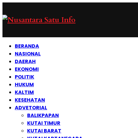
BERANDA
NASIONAL
DAERAH
EKONOMI
POLITIK
HUKUM
KALTIM
KESEHATAN
ADVETORIAL
BALIKPAPAN
KUTAI TIMUR
KUTAI BARAT