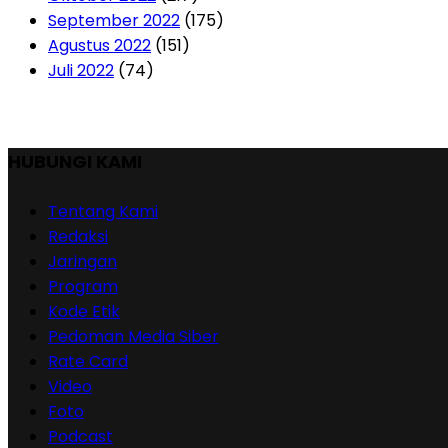
September 2022
(175)
Agustus 2022
(151)
Juli 2022
(74)
HUBUNGI KAMI
Tentang Kami
Redaksi
Jaringan
Program
Kode Etik
Pedoman Media Siber
Rate Card
Video
Foto
Podcast