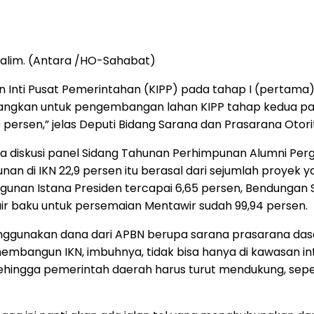
 Halim. (Antara /HO-Sahabat)
nti Pusat Pemerintahan (KIPP) pada tahap I (pertama) d
edangkan untuk pengembangan lahan KIPP tahap kedua pad
ersen,” jelas Deputi Bidang Sarana dan Prasarana Otorita 
da diskusi panel Sidang Tahunan Perhimpunan Alumni Perg
di IKN 22,9 persen itu berasal dari sejumlah proyek yan
gunan Istana Presiden tercapai 6,65 persen, Bendungan 
air baku untuk persemaian Mentawir sudah 99,94 persen.
menggunakan dana dari APBN berupa sarana prasarana das
embangun IKN, imbuhnya, tidak bisa hanya di kawasan inti 
ehingga pemerintah daerah harus turut mendukung, sepe