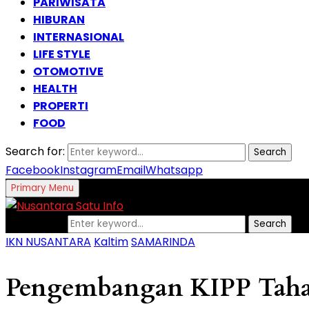
PARIWISATA
HIBURAN
INTERNASIONAL
LIFE STYLE
OTOMOTIVE
HEALTH
PROPERTI
FOOD
Search for:
Search
Facebook
Instagram
Email
Whatsapp
Primary Menu
Search for:
Search
IKN NUSANTARA
Kaltim
SAMARINDA
Pengembangan KIPP Tahap 