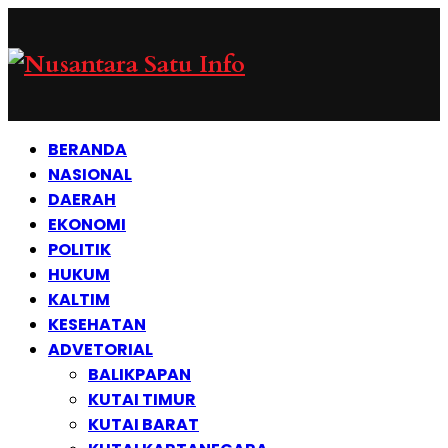
BERANDA
NASIONAL
DAERAH
EKONOMI
POLITIK
HUKUM
KALTIM
KESEHATAN
ADVETORIAL
BALIKPAPAN
KUTAI TIMUR
KUTAI BARAT