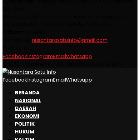
Publikasi dan Propaganda Kita Semua | PT. Nusantara
Satu Info
Alamat : Jl. Sultan Aliminudin, Kelurahan Sambutan,
Kec.Sambutan - Kota Samarinda, 75115, Prov.
Kalimantan Timur
Contact us:
nusantarasatuinfo@gmail.com
Follow us
Facebook
Instagram
Email
Whatsapp
@2022 - Powered By : PT. NUSANTARA SATU INFO
Facebook
Instagram
Email
Whatsapp
BERANDA
NASIONAL
DAERAH
EKONOMI
POLITIK
HUKUM
KALTIM