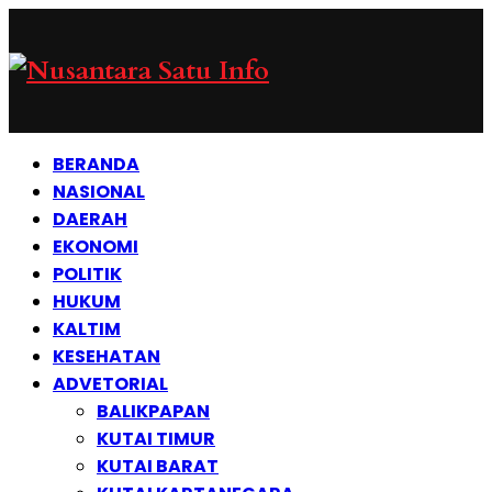
BERANDA
NASIONAL
DAERAH
EKONOMI
POLITIK
HUKUM
KALTIM
KESEHATAN
ADVETORIAL
BALIKPAPAN
KUTAI TIMUR
KUTAI BARAT