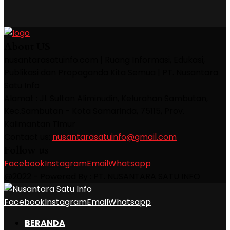
About US
nusantarasatuinfo.com | Ruang Informasi, Edukasi,
Publikasi dan Propaganda Kita Semua | PT. Nusantara
Satu Info
Alamat : Jl. Sultan Aliminudin, Kelurahan Sambutan,
Kec.Sambutan - Kota Samarinda, 75115, Prov.
Kalimantan Timur
Contact us:
nusantarasatuinfo@gmail.com
Follow us
Facebook
Instagram
Email
Whatsapp
@2022 - Powered By : PT. NUSANTARA SATU INFO
Facebook
Instagram
Email
Whatsapp
BERANDA