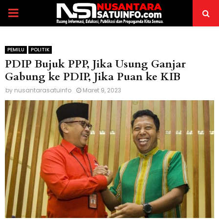
PRIMARY
MENU
PEMILU
POLITIK
PDIP Bujuk PPP, Jika Usung Ganjar
Gabung ke PDIP, Jika Puan ke KIB
by
nusantarasatuinfo
Maret 9, 2023