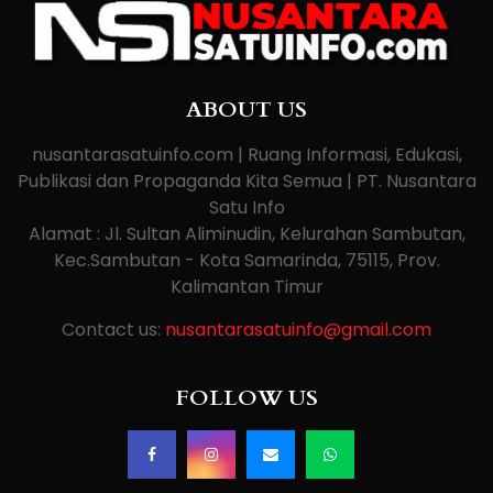
ABOUT US
nusantarasatuinfo.com | Ruang Informasi, Edukasi,
Publikasi dan Propaganda Kita Semua | PT. Nusantara
Satu Info
Alamat : Jl. Sultan Aliminudin, Kelurahan Sambutan,
Kec.Sambutan - Kota Samarinda, 75115, Prov.
Kalimantan Timur
Contact us:
nusantarasatuinfo@gmail.com
FOLLOW US