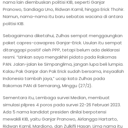
nama lain diembuskan politisi KIB, seperti Ganjar
Pranowo, Sandiaga Uno, Ridwan Kamil, hingga Erick Thohir.
Namun, nama-nama itu baru sebatas wacana di antara
politisi KIB.
Sebagaimana diketahui, Zulhas sempat menggaungkan
paket capres-cawapres Ganjar-Erick. Usulan itu sempat
ditanggapi positif oleh PPP, tetapi belum ada deklarasi
resmi. “Izinkan saya mengakhiri pidato pada Rakornas
PAN. Jalan-jalan ke Simpanglima, jangan lupa beli lumpia.
Kalau Pak Ganjar dan Pak Erick sudah bersama, insyaallah
Indonesia tambah jaya,” ucap kata Zulhas pada
Rakornas PAN di Semarang, Minggu (27/2).
Sementara itu, Lembaga survei Median, membuat
simulasi pilpres 4 poros pada survei 22-26 Februari 2023.
Ada 5 nama kandidat presiden dinilai berpotensi
mewakili KIB, yaitu Ganjar Pranowo, Airlangga Hartarto,
Ridwan Kamil, Mardiono, dan Zulkifli Hasan. Lima nama itu