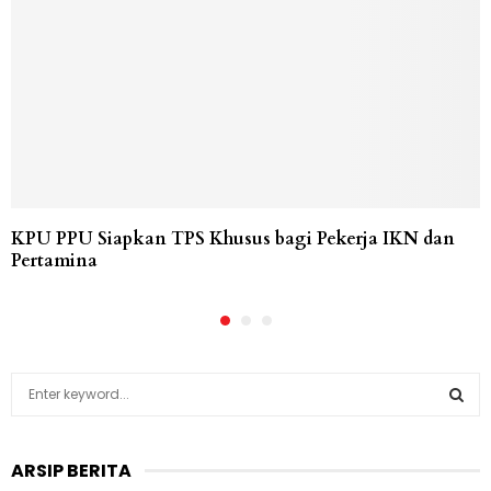
KPU PPU Siapkan TPS Khusus bagi Pekerja IKN dan
Pertamina
S
e
a
S
r
ARSIP BERITA
c
E