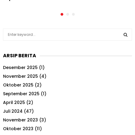
S
e
a
S
r
ARSIP BERITA
c
E
h
Desember 2025
(1)
f
A
o
November 2025
(4)
r
R
Oktober 2025
(2)
:
September 2025
(1)
C
April 2025
(2)
H
Juli 2024
(47)
November 2023
(3)
Oktober 2023
(11)