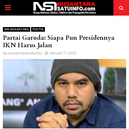
PRIMARY
MENU
IKN NUSANTARA
POLITIK
Partai Garuda: Siapa Pun Presidennya
IKN Harus Jalan
by
nusantarasatuinfo
Januari 17, 2023