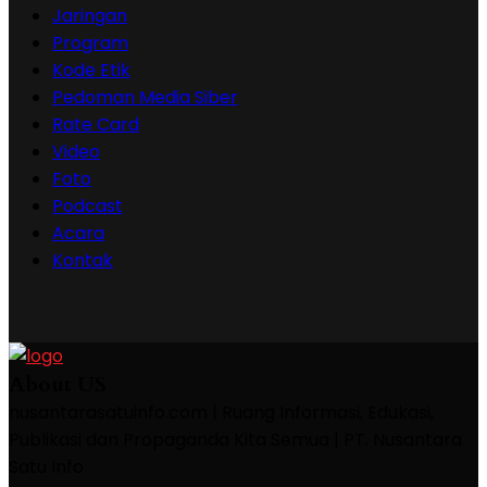
Jaringan
Program
Kode Etik
Pedoman Media Siber
Rate Card
Video
Foto
Podcast
Acara
Kontak
About US
nusantarasatuinfo.com | Ruang Informasi, Edukasi,
Publikasi dan Propaganda Kita Semua | PT. Nusantara
Satu Info