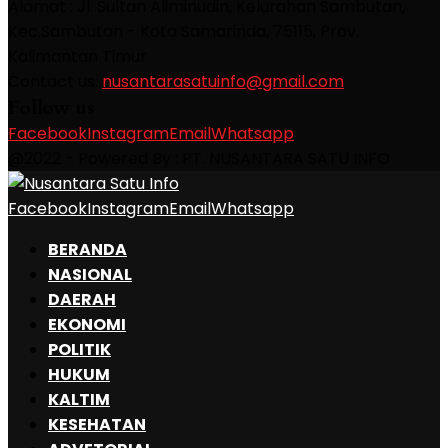
Alamat : Jl. Sultan Aliminudin, Kelurahan Sambutan,
Kec.Sambutan - Kota Samarinda, 75115, Prov.
Kalimantan Timur
Contact us:
nusantarasatuinfo@gmail.com
Follow us
Facebook
Instagram
Email
Whatsapp
@2022 - Powered By : PT. NUSANTARA SATU INFO
Facebook
Instagram
Email
Whatsapp
BERANDA
NASIONAL
DAERAH
EKONOMI
POLITIK
HUKUM
KALTIM
KESEHATAN