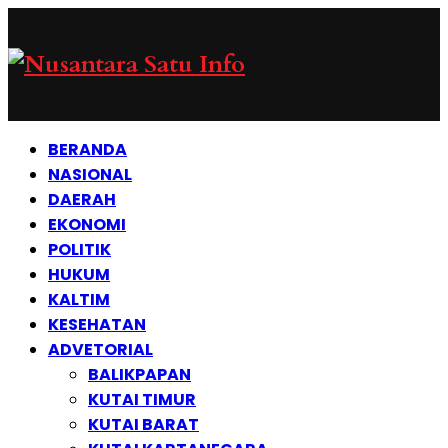
BERANDA
NASIONAL
DAERAH
EKONOMI
POLITIK
HUKUM
KALTIM
KESEHATAN
ADVETORIAL
BALIKPAPAN
KUTAI TIMUR
KUTAI BARAT