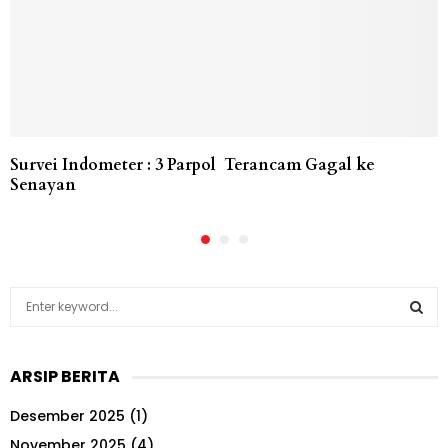
Survei Indometer : 3 Parpol Terancam Gagal ke
Senayan
S
e
a
S
r
ARSIP BERITA
c
E
h
Desember 2025
(1)
f
A
o
November 2025
(4)