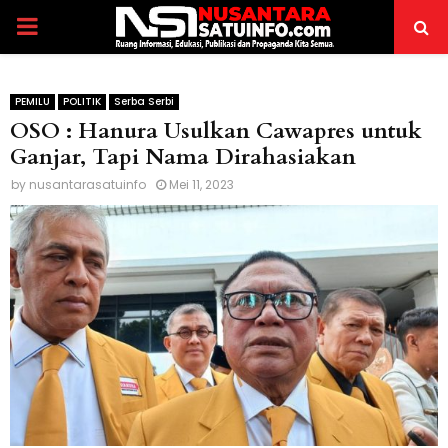
PRIMARY
MENU
PEMILU
POLITIK
Serba Serbi
OSO : Hanura Usulkan Cawapres untuk
Ganjar, Tapi Nama Dirahasiakan
by
nusantarasatuinfo
Mei 11, 2023