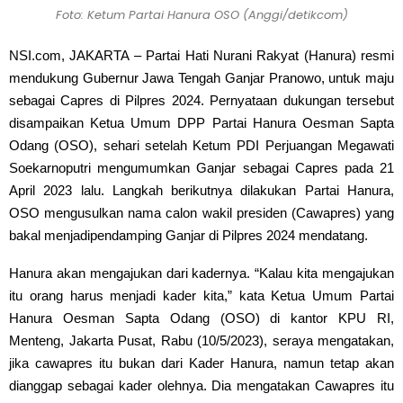
Foto: Ketum Partai Hanura OSO (Anggi/detikcom)
NSI.com, JAKARTA – Partai Hati Nurani Rakyat (Hanura) resmi
mendukung Gubernur Jawa Tengah Ganjar Pranowo, untuk maju
sebagai Capres di Pilpres 2024. Pernyataan dukungan tersebut
disampaikan Ketua Umum DPP Partai Hanura Oesman Sapta
Odang (OSO), sehari setelah Ketum PDI Perjuangan Megawati
Soekarnoputri mengumumkan Ganjar sebagai Capres pada 21
April 2023 lalu. Langkah berikutnya dilakukan Partai Hanura,
OSO mengusulkan nama calon wakil presiden (Cawapres) yang
bakal menjadipendamping Ganjar di Pilpres 2024 mendatang.
Hanura akan mengajukan dari kadernya.
“Kalau kita mengajukan
itu orang harus menjadi kader kita,” kata Ketua Umum Partai
Hanura Oesman Sapta Odang (OSO) di kantor KPU RI,
Menteng, Jakarta Pusat, Rabu (10/5/2023), seraya mengatakan,
jika cawapres itu bukan dari Kader Hanura, namun tetap akan
dianggap sebagai kader olehnya. Dia mengatakan Cawapres itu