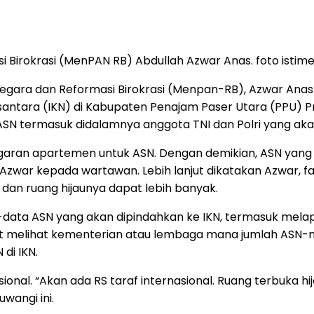
Birokrasi (MenPAN RB) Abdullah Azwar Anas. foto istim
egara dan Reformasi Birokrasi (Menpan-RB), Azwar Ana
santara (IKN) di Kabupaten Penajam Paser Utara (PPU) P
 ASN termasuk didalamnya anggota TNI dan Polri yang aka
garan apartemen untuk ASN. Dengan demikian, ASN yang 
ta Azwar kepada wartawan. Lebih lanjut dikatakan Azwar, f
a dan ruang hijaunya dapat lebih banyak.
a-data ASN yang akan dipindahkan ke IKN, termasuk mela
 melihat kementerian atau lembaga mana jumlah ASN-nya
di IKN.
onal. “Akan ada RS taraf internasional. Ruang terbuka hija
wangi ini.