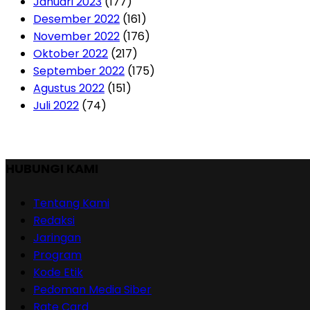
Januari 2023
(177)
Desember 2022
(161)
November 2022
(176)
Oktober 2022
(217)
September 2022
(175)
Agustus 2022
(151)
Juli 2022
(74)
HUBUNGI KAMI
Tentang Kami
Redaksi
Jaringan
Program
Kode Etik
Pedoman Media Siber
Rate Card