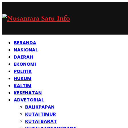
BERANDA
NASIONAL
DAERAH
EKONOMI
POLITIK
HUKUM
KALTIM
KESEHATAN
ADVETORIAL
BALIKPAPAN
KUTAI TIMUR
KUTAI BARAT