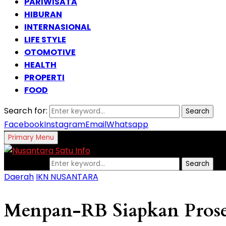
PARIWISATA
HIBURAN
INTERNASIONAL
LIFE STYLE
OTOMOTIVE
HEALTH
PROPERTI
FOOD
Search for:
Search
Facebook
Instagram
Email
Whatsapp
Primary Menu
Search for:
Search
Daerah
IKN NUSANTARA
Menpan-RB Siapkan Prose