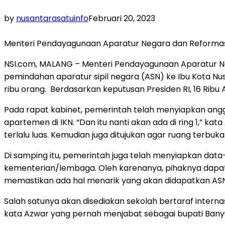
by
nusantarasatuinfo
Februari 20, 2023
Menteri Pendayagunaan Aparatur Negara dan Reformasi 
NSI.com, MALANG – Menteri Pendayagunaan Aparatur N
pemindahan aparatur sipil negara (ASN) ke Ibu Kota Nu
ribu orang. Berdasarkan keputusan Presiden RI, 16 Ribu
Pada rapat kabinet, pemerintah telah menyiapkan ang
apartemen di IKN. “Dan itu nanti akan ada di ring 1,” ka
terlalu luas. Kemudian juga ditujukan agar ruang terbuk
Di samping itu, pemerintah juga telah menyiapkan dat
kementerian/lembaga. Oleh karenanya, pihaknya dapat
memastikan ada hal menarik yang akan didapatkan ASN 
Salah satunya akan disediakan sekolah bertaraf internasi
kata Azwar yang pernah menjabat sebagai bupati Banyu