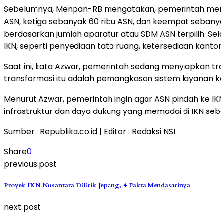
Sebelumnya, Menpan-RB mengatakan, pemerintah menyi
ASN, ketiga sebanyak 60 ribu ASN, dan keempat sebany
berdasarkan jumlah aparatur atau SDM ASN terpilih. Se
IKN, seperti penyediaan tata ruang, ketersediaan kanto
Saat ini, kata Azwar, pemerintah sedang menyiapkan tr
transformasi itu adalah pemangkasan sistem layanan 
Menurut Azwar, pemerintah ingin agar ASN pindah ke I
infrastruktur dan daya dukung yang memadai di IKN se
Sumber : Republika.co.id | Editor : Redaksi NSI
Share
0
previous post
Proyek IKN Nusantara Dilirik Jepang, 4 Fakta Mendasarinya
next post