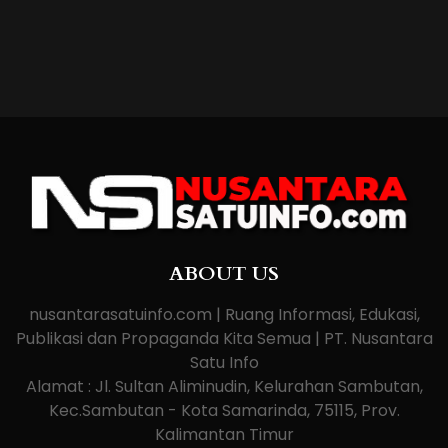
ABOUT US
nusantarasatuinfo.com | Ruang Informasi, Edukasi,
Publikasi dan Propaganda Kita Semua | PT. Nusantara
Satu Info
Alamat : Jl. Sultan Aliminudin, Kelurahan Sambutan,
Kec.Sambutan - Kota Samarinda, 75115, Prov.
Kalimantan Timur