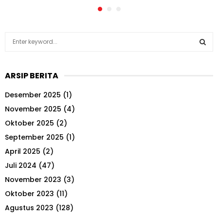
S
e
a
S
r
ARSIP BERITA
c
E
h
Desember 2025
(1)
f
A
o
November 2025
(4)
r
R
Oktober 2025
(2)
:
September 2025
(1)
C
April 2025
(2)
H
Juli 2024
(47)
November 2023
(3)
Oktober 2023
(11)
Agustus 2023
(128)