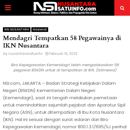
PRIMARY
MENU
IKN NUSANTARA
Nasional
Mendagri Tempatkan 58 Pegawainya di
IKN Nusantara
by
nusantarasatuinfo
Februari 14, 2023
Biro Kepegawaian Kemendagri telah mengalokasikan 58
pegawai BSKDN untuk di tempatkan di IKN. (Istimewa)
NSI.com, JAKARTA – Badan Strategi Kebijakan Dalam
Negeri (BSKDN) Kementerian Dalam Negeri
(Kemendagri), saat ini tengah melakukan pemetaan
untuk memindahkan sejumlah pejabat dan Aparatur Sipil
Negara (ASN), untuk ditempatkan di Ibu Kota Nusantara
(IKN). Hal ini sesuai dengan surat edaran dari Biro
Kepegawaian Kemendagri, nomor 800.1.3.1/695/SJ perihal