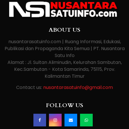
ABOUT US
nusantarasatuinfo.com | Ruang Informasi, Edukasi,
Publikasi dan Propaganda Kita Semua | PT. Nusantara
Satu Info
Alamat : Jl. Sultan Aliminudin, Kelurahan Sambutan,
Kec.Sambutan - Kota Samarinda, 75115, Prov.
Kalimantan Timur
Contact us:
nusantarasatuinfo@gmail.com
FOLLOW US