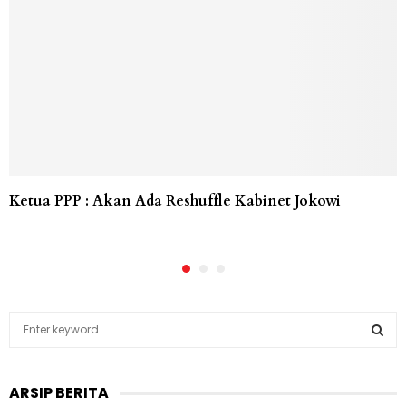
Ketua PPP : Akan Ada Reshuffle Kabinet Jokowi
S
e
a
S
r
ARSIP BERITA
c
E