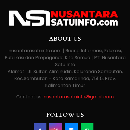
ABOUT US
nusantarasatuinfo.com | Ruang Informasi, Edukasi,
Publikasi dan Propaganda Kita Semua | PT. Nusantara
Satu Info
Alamat : Jl. Sultan Aliminudin, Kelurahan Sambutan,
Kec.Sambutan - Kota Samarinda, 75115, Prov.
Kalimantan Timur
Contact us:
nusantarasatuinfo@gmail.com
FOLLOW US