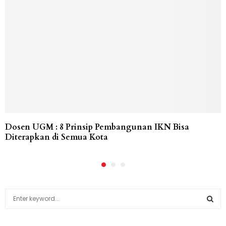
Dosen UGM : 8 Prinsip Pembangunan IKN Bisa
Diterapkan di Semua Kota
S
e
a
S
r