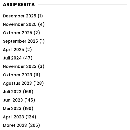
ARSIP BERITA
c
E
h
Desember 2025
(1)
f
A
o
November 2025
(4)
r
R
Oktober 2025
(2)
:
September 2025
(1)
C
April 2025
(2)
H
Juli 2024
(47)
November 2023
(3)
Oktober 2023
(11)
Agustus 2023
(128)
Juli 2023
(169)
Juni 2023
(145)
Mei 2023
(190)
April 2023
(124)
Maret 2023
(205)