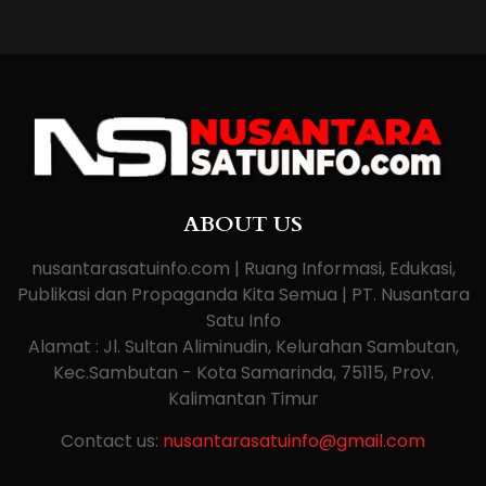
ABOUT US
nusantarasatuinfo.com | Ruang Informasi, Edukasi,
Publikasi dan Propaganda Kita Semua | PT. Nusantara
Satu Info
Alamat : Jl. Sultan Aliminudin, Kelurahan Sambutan,
Kec.Sambutan - Kota Samarinda, 75115, Prov.
Kalimantan Timur
Contact us:
nusantarasatuinfo@gmail.com