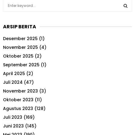
S
e
a
S
r
ARSIP BERITA
c
E
h
Desember 2025
(1)
f
A
o
November 2025
(4)
r
R
Oktober 2025
(2)
:
September 2025
(1)
C
April 2025
(2)
H
Juli 2024
(47)
November 2023
(3)
Oktober 2023
(11)
Agustus 2023
(128)
Juli 2023
(169)
Juni 2023
(145)
Mei 2023
(190)