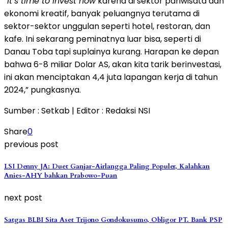
“It’s time to invest now
karena di sektor pariwisata dan
ekonomi kreatif, banyak peluangnya terutama di
sektor-sektor unggulan seperti hotel, restoran, dan
kafe. Ini sekarang peminatnya luar bisa, seperti di
Danau Toba tapi suplainya kurang. Harapan ke depan
bahwa 6-8 miliar Dolar AS, akan kita tarik berinvestasi,
ini akan menciptakan 4,4 juta lapangan kerja di tahun
2024,” pungkasnya.
Sumber : Setkab | Editor : Redaksi NSI
Share
0
previous post
LSI Denny JA: Duet Ganjar-Airlangga Paling Populer, Kalahkan
Anies-AHY bahkan Prabowo-Puan
next post
Satgas BLBI Sita Aset Trijono Gondokusumo, Obligor PT. Bank PSP