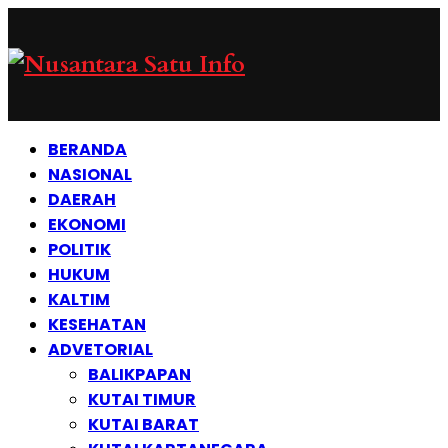
BERANDA
NASIONAL
DAERAH
EKONOMI
POLITIK
HUKUM
KALTIM
KESEHATAN
ADVETORIAL
BALIKPAPAN
KUTAI TIMUR
KUTAI BARAT