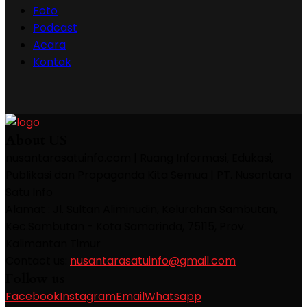
Foto
Podcast
Acara
Kontak
About US
nusantarasatuinfo.com | Ruang Informasi, Edukasi,
Publikasi dan Propaganda Kita Semua | PT. Nusantara
Satu Info
Alamat : Jl. Sultan Aliminudin, Kelurahan Sambutan,
Kec.Sambutan - Kota Samarinda, 75115, Prov.
Kalimantan Timur
Contact us:
nusantarasatuinfo@gmail.com
Follow us
Facebook
Instagram
Email
Whatsapp