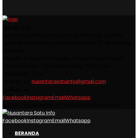
About US
nusantarasatuinfo.com | Ruang Informasi, Edukasi,
Publikasi dan Propaganda Kita Semua | PT. Nusantara
Satu Info
Alamat : Jl. Sultan Aliminudin, Kelurahan Sambutan,
Kec.Sambutan - Kota Samarinda, 75115, Prov.
Kalimantan Timur
Contact us:
nusantarasatuinfo@gmail.com
Follow us
Facebook
Instagram
Email
Whatsapp
@2022 - Powered By : PT. NUSANTARA SATU INFO
Facebook
Instagram
Email
Whatsapp
BERANDA