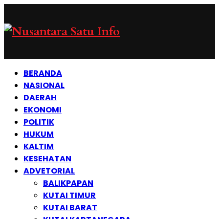
BERANDA
NASIONAL
DAERAH
EKONOMI
POLITIK
HUKUM
KALTIM
KESEHATAN
ADVETORIAL
BALIKPAPAN
KUTAI TIMUR
KUTAI BARAT