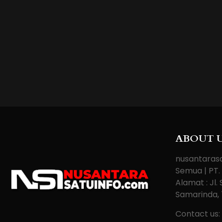
ABOUT 
nusantarasa
Semua | PT.
Alamat : Jl
Samarinda, 
Contact us: