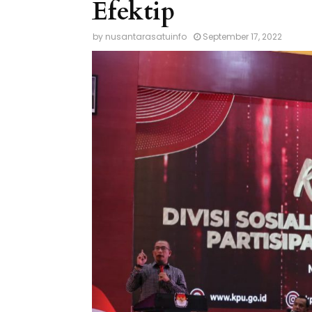
Efektip
by
nusantarasatuinfo
September 17, 2022