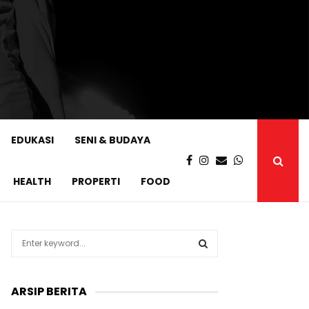
EDUKASI
SENI & BUDAYA
HEALTH
PROPERTI
FOOD
S
e
a
S
r
ARSIP BERITA
c
E