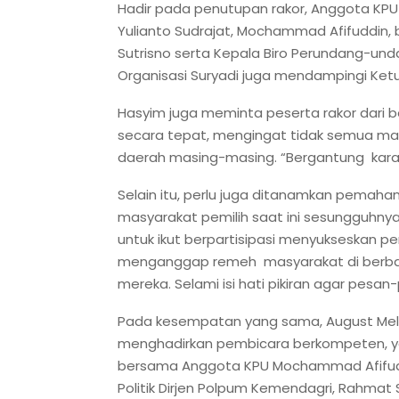
Hadir pada penutupan rakor, Anggota KPU 
Yulianto Sudrajat, Mochammad Afifuddin,
Sutrisno serta Kepala Biro Perundang-und
Organisasi Suryadi juga mendampingi Ketu
Hasyim juga meminta peserta rakor dari be
secara tepat, mengingat tidak semua mat
daerah masing-masing. “Bergantung kara
Selain itu, perlu juga ditanamkan pemaha
masyarakat pemilih saat ini sesungguhny
untuk ikut berpartisipasi menyukseskan pe
menganggap remeh masyarakat di berbag
mereka. Selami isi hati pikiran agar pesan
Pada kesempatan yang sama, August Mell
menghadirkan pembicara berkompeten, yak
bersama Anggota KPU Mochammad Afifuddin
Politik Dirjen Polpum Kemendagri, Rahmat