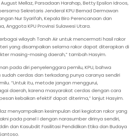
August Mellaz, Parsadaan Harahap, Betty Epsilon Idroos,
 bersama Sekretaris Jenderal KPU Bernad Dermawan
angan Nur Syarifah, Kepala Biro Perencanaan dan
a, Anggota KPU Provinsi Sulawesi Utara.
rbagai wilayah Tanah Air untuk mencermati hasil rakor
eri yang disampaikan selama rakor dapat diterapkan di
kter masing-masing daerah,” tambah Hasyim.
man pada diri penyelenggara pemilu, KPU, bahwa
a sudah cerdas dan terkadang punya caranya sendiri
milu. “Untuk itu, metode jangan menggurui,
ai daerah, karena masyarakat cerdas dengan cara
-pesan kebaikan efektif dapat diterima,” lanjut Hasyim.
az menyampaikan kesimpulan dari kegiatan rakor yang
ni pada panel I dengan narasumber dirinya sendiri,
 dan Kasubdit Fasilitasi Pendidikan Etika dan Budaya
 Santoso.