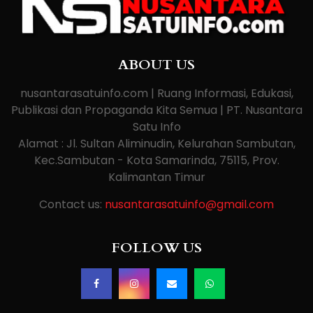
ABOUT US
nusantarasatuinfo.com | Ruang Informasi, Edukasi,
Publikasi dan Propaganda Kita Semua | PT. Nusantara
Satu Info
Alamat : Jl. Sultan Aliminudin, Kelurahan Sambutan,
Kec.Sambutan - Kota Samarinda, 75115, Prov.
Kalimantan Timur
Contact us:
nusantarasatuinfo@gmail.com
FOLLOW US