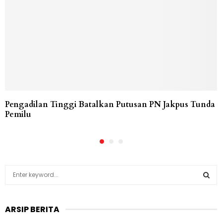
Pengadilan Tinggi Batalkan Putusan PN Jakpus Tunda
Pemilu
S
e
a
S
r
ARSIP BERITA
c
E
h