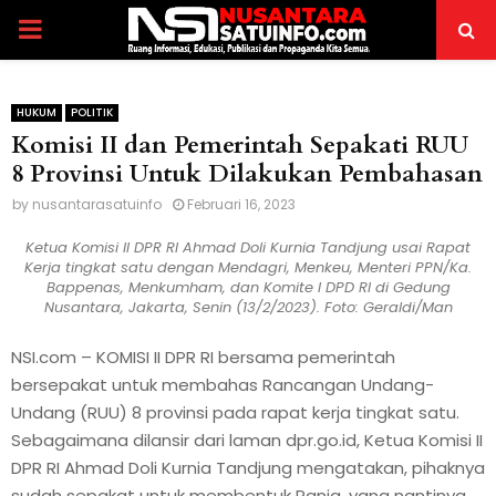
PRIMARY
MENU
HUKUM
POLITIK
Komisi II dan Pemerintah Sepakati RUU
8 Provinsi Untuk Dilakukan Pembahasan
by
nusantarasatuinfo
Februari 16, 2023
Ketua Komisi II DPR RI Ahmad Doli Kurnia Tandjung usai Rapat
Kerja tingkat satu dengan Mendagri, Menkeu, Menteri PPN/Ka.
Bappenas, Menkumham, dan Komite I DPD RI di Gedung
Nusantara, Jakarta, Senin (13/2/2023). Foto: Geraldi/Man
NSI.com – KOMISI II DPR RI bersama pemerintah
bersepakat untuk membahas Rancangan Undang-
Undang (RUU) 8 provinsi pada rapat kerja tingkat satu.
Sebagaimana dilansir dari laman dpr.go.id, Ketua Komisi II
DPR RI Ahmad Doli Kurnia Tandjung mengatakan, pihaknya
sudah sepakat untuk membentuk Panja, yang nantinya