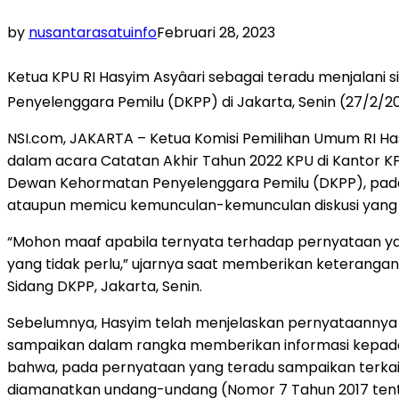
by
nusantarasatuinfo
Februari 28, 2023
Ketua KPU RI Hasyim Asyâari sebagai teradu menjalan
Penyelenggara Pemilu (DKPP) di Jakarta, Senin (27/2
NSI.com, JAKARTA – Ketua Komisi Pemilihan Umum RI H
dalam acara Catatan Akhir Tahun 2022 KPU di Kantor KP
Dewan Kehormatan Penyelenggara Pemilu (DKPP), pada 
ataupun memicu kemunculan-kemunculan diskusi yang t
“Mohon maaf apabila ternyata terhadap pernyataan yan
yang tidak perlu,” ujarnya saat memberikan keteranga
Sidang DKPP, Jakarta, Senin.
Sebelumnya, Hasyim telah menjelaskan pernyataannya me
sampaikan dalam rangka memberikan informasi kepada
bahwa, pada pernyataan yang teradu sampaikan terkai
diamanatkan undang-undang (Nomor 7 Tahun 2017 tent