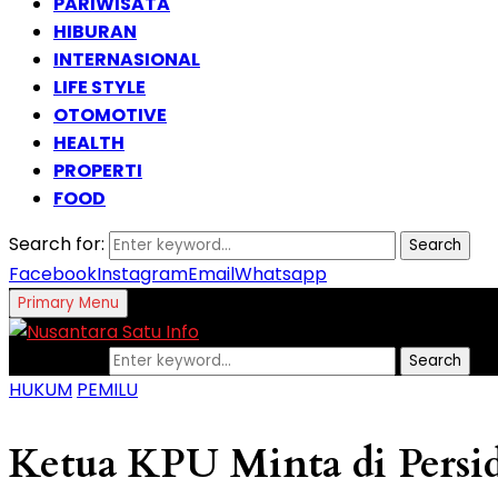
PARIWISATA
HIBURAN
INTERNASIONAL
LIFE STYLE
OTOMOTIVE
HEALTH
PROPERTI
FOOD
Search for:
Search
Facebook
Instagram
Email
Whatsapp
Primary Menu
Search for:
Search
HUKUM
PEMILU
Ketua KPU Minta di Persi