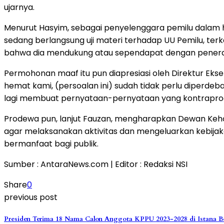
ujarnya.
Menurut Hasyim, sebagai penyelenggara pemilu dalam ha
sedang berlangsung uji materi terhadap UU Pemilu, te
bahwa dia mendukung atau sependapat dengan penerapan
Permohonan maaf itu pun diapresiasi oleh Direktur E
hemat kami, (persoalan ini) sudah tidak perlu diperdeba
lagi membuat pernyataan-pernyataan yang kontraproduk
Prodewa pun, lanjut Fauzan, mengharapkan Dewan Keh
agar melaksanakan aktivitas dan mengeluarkan kebijak
bermanfaat bagi publik.
Sumber : AntaraNews.com | Editor : Redaksi NSI
Share
0
previous post
Presiden Terima 18 Nama Calon Anggota KPPU 2023-2028 di Istana 