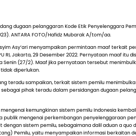
i sidang dugaan pelanggaran Kode Etik Penyelenggara Pe
/2023). ANTARA FOTO/Hafidz Mubarak A/tom/aa.
asyim Asy’ari menyampaikan permintaan maaf terkait pe
U RI, Jakarta, 29 Desember 2022. Pernyataan maaf itu di
Senin (27/2). Maaf jika pernyataan tersebut menimbulk
idak diperlukan.
g teradu sampaikan, terkait sistem pemilu menimbulkan
n sebagai pihak teradu dalam persidangan dugaan pelang
ngenai kemungkinan sistem pemilu Indonesia kembali pad
 publik mengenai perkembangan penyelenggaraan pemilu
t dengan sistem pemilu, sebagaimana dalil aduan a quo
ang) Pemilu, yaitu menyampaikan informasi berkaitan