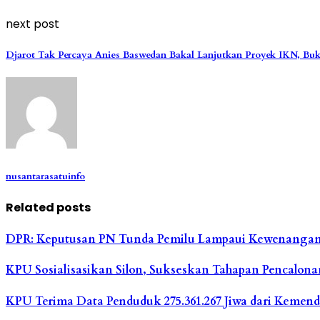
next post
Djarot Tak Percaya Anies Baswedan Bakal Lanjutkan Proyek IKN, Bukt
nusantarasatuinfo
Related posts
DPR: Keputusan PN Tunda Pemilu Lampaui Kewenanga
KPU Sosialisasikan Silon, Sukseskan Tahapan Pencalon
KPU Terima Data Penduduk 275.361.267 Jiwa dari Kemenda