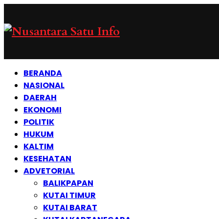
BERANDA
NASIONAL
DAERAH
EKONOMI
POLITIK
HUKUM
KALTIM
KESEHATAN
ADVETORIAL
BALIKPAPAN
KUTAI TIMUR
KUTAI BARAT