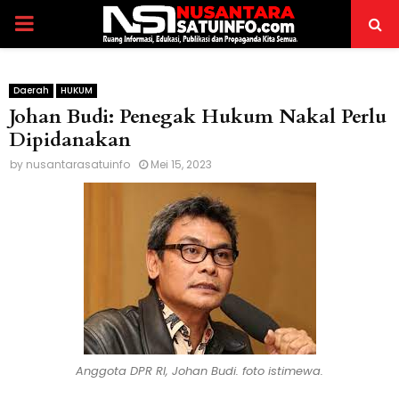
PRIMARY
MENU
Daerah
HUKUM
Johan Budi: Penegak Hukum Nakal Perlu
Dipidanakan
by
nusantarasatuinfo
Mei 15, 2023
Anggota DPR RI, Johan Budi. foto istimewa.