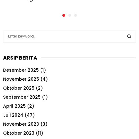
S
e
a
S
r
ARSIP BERITA
c
E
h
Desember 2025
(1)
f
A
o
November 2025
(4)
r
R
Oktober 2025
(2)
:
September 2025
(1)
C
April 2025
(2)
H
Juli 2024
(47)
November 2023
(3)
Oktober 2023
(11)