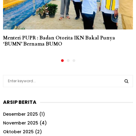
Menteri PUPR : Badan Otorita IKN Bakal Punya
‘BUMN’ Bernama BUMO
S
e
a
S
r
ARSIP BERITA
c
E
h
Desember 2025
(1)
f
A
o
November 2025
(4)
r
R
Oktober 2025
(2)
: