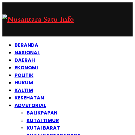
BERANDA
NASIONAL
DAERAH
EKONOMI
POLITIK
HUKUM
KALTIM
KESEHATAN
ADVETORIAL
BALIKPAPAN
KUTAI TIMUR
KUTAI BARAT