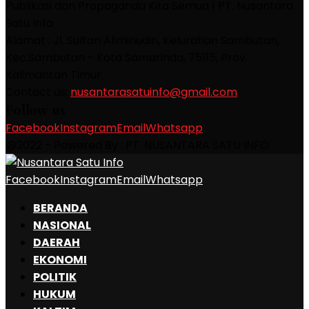
Publikasi dan Propaganda Kita Semua | PT. Nusantara
Satu Info
Alamat : Jl. Sultan Aliminudin, Kelurahan Sambutan,
Kec.Sambutan - Kota Samarinda, 75115, Prov.
Kalimantan Timur
Contact us:
nusantarasatuinfo@gmail.com
Follow us
Facebook
Instagram
Email
Whatsapp
@2022 - Powered By : PT. NUSANTARA SATU INFO
Facebook
Instagram
Email
Whatsapp
BERANDA
NASIONAL
DAERAH
EKONOMI
POLITIK
HUKUM