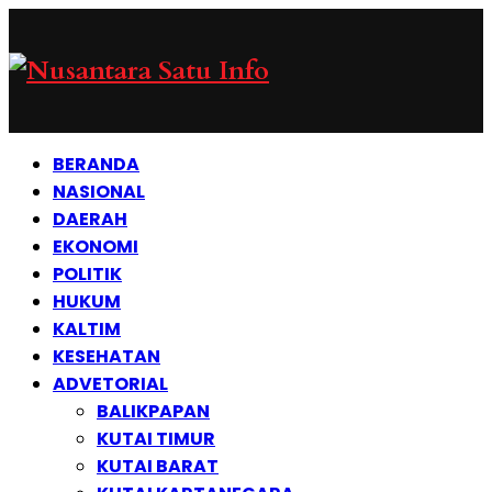
BERANDA
NASIONAL
DAERAH
EKONOMI
POLITIK
HUKUM
KALTIM
KESEHATAN
ADVETORIAL
BALIKPAPAN
KUTAI TIMUR
KUTAI BARAT