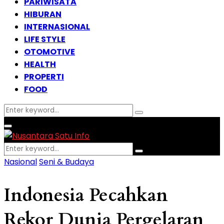
PARIWISATA
HIBURAN
INTERNASIONAL
LIFE STYLE
OTOMOTIVE
HEALTH
PROPERTI
FOOD
Search
Search
for:
Facebook
Instagram
Email
Whatsapp
Primary
Menu
Search
Search
for:
Nasional
Seni & Budaya
Indonesia Pecahkan
Rekor Dunia Pergelaran