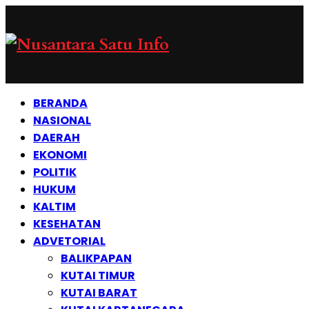
BERANDA
NASIONAL
DAERAH
EKONOMI
POLITIK
HUKUM
KALTIM
KESEHATAN
ADVETORIAL
BALIKPAPAN
KUTAI TIMUR
KUTAI BARAT