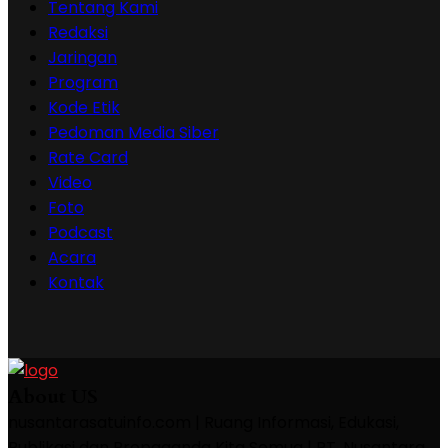
Tentang Kami
Redaksi
Jaringan
Program
Kode Etik
Pedoman Media Siber
Rate Card
Video
Foto
Podcast
Acara
Kontak
About US
nusantarasatuinfo.com | Ruang Informasi, Edukasi,
Publikasi dan Propaganda Kita Semua | PT. Nusantara