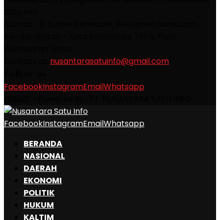
Satu Info
Alamat : Jl. Sultan Aliminudin, Kelurahan Sambutan,
Kec.Sambutan - Kota Samarinda, 75115, Prov.
Kalimantan Timur
Contact us:
nusantarasatuinfo@gmail.com
Follow us
Facebook
Instagram
Email
Whatsapp
@2022 - Powered By : PT. NUSANTARA SATU INFO
Facebook
Instagram
Email
Whatsapp
BERANDA
NASIONAL
DAERAH
EKONOMI
POLITIK
HUKUM
KALTIM