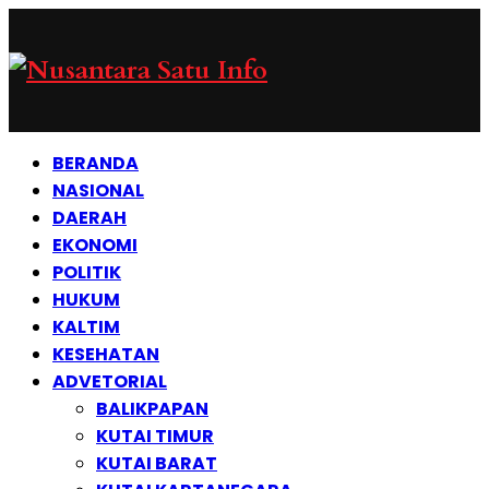
BERANDA
NASIONAL
DAERAH
EKONOMI
POLITIK
HUKUM
KALTIM
KESEHATAN
ADVETORIAL
BALIKPAPAN
KUTAI TIMUR
KUTAI BARAT