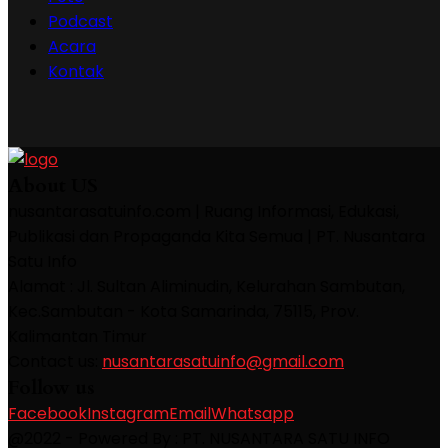
Podcast
Acara
Kontak
About US
nusantarasatuinfo.com | Ruang Informasi, Edukasi,
Publikasi dan Propaganda Kita Semua | PT. Nusantara
Satu Info
Alamat : Jl. Sultan Aliminudin, Kelurahan Sambutan,
Kec.Sambutan - Kota Samarinda, 75115, Prov.
Kalimantan Timur
Contact us:
nusantarasatuinfo@gmail.com
Follow us
Facebook
Instagram
Email
Whatsapp
@2022 - Powered By : PT. NUSANTARA SATU INFO