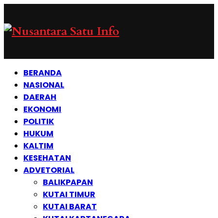
BERANDA
NASIONAL
DAERAH
EKONOMI
POLITIK
HUKUM
KALTIM
KESEHATAN
ADVETORIAL
BALIKPAPAN
KUTAI TIMUR
KUTAI BARAT