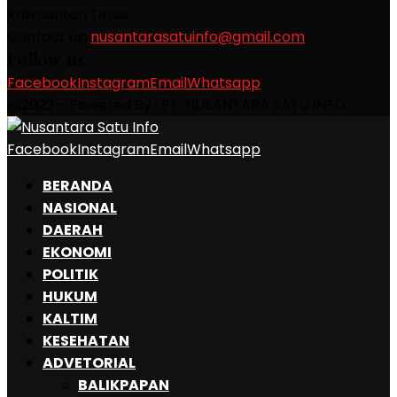
Kalimantan Timur
Contact us:
nusantarasatuinfo@gmail.com
Follow us
Facebook
Instagram
Email
Whatsapp
@2022 - Powered By : PT. NUSANTARA SATU INFO
Facebook
Instagram
Email
Whatsapp
BERANDA
NASIONAL
DAERAH
EKONOMI
POLITIK
HUKUM
KALTIM
KESEHATAN
ADVETORIAL
BALIKPAPAN