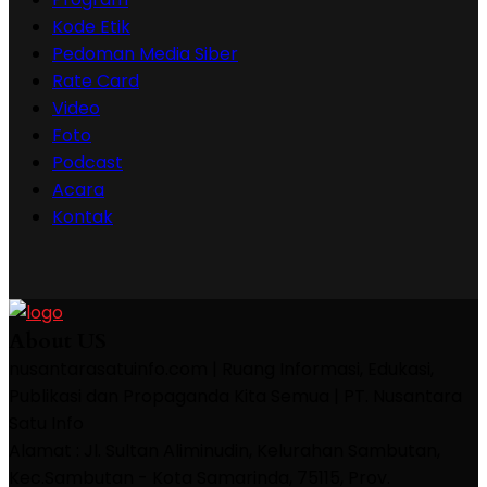
Kode Etik
Pedoman Media Siber
Rate Card
Video
Foto
Podcast
Acara
Kontak
About US
nusantarasatuinfo.com | Ruang Informasi, Edukasi,
Publikasi dan Propaganda Kita Semua | PT. Nusantara
Satu Info
Alamat : Jl. Sultan Aliminudin, Kelurahan Sambutan,
Kec.Sambutan - Kota Samarinda, 75115, Prov.