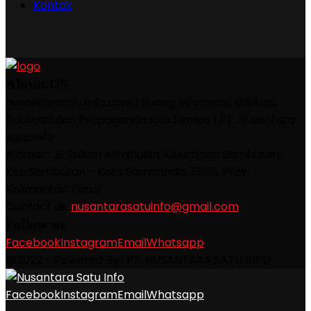
Kontak
About US
nusantarasatuinfo.com | Ruang Informasi, Edukasi,
Publikasi dan Propaganda Kita Semua | PT. Nusantara
Satu Info
Alamat : Jl. Sultan Aliminudin, Kelurahan Sambutan,
Kec.Sambutan - Kota Samarinda, 75115, Prov.
Kalimantan Timur
Contact us:
nusantarasatuinfo@gmail.com
Follow us
Facebook
Instagram
Email
Whatsapp
@2022 - Powered By : PT. NUSANTARA SATU INFO
Facebook
Instagram
Email
Whatsapp