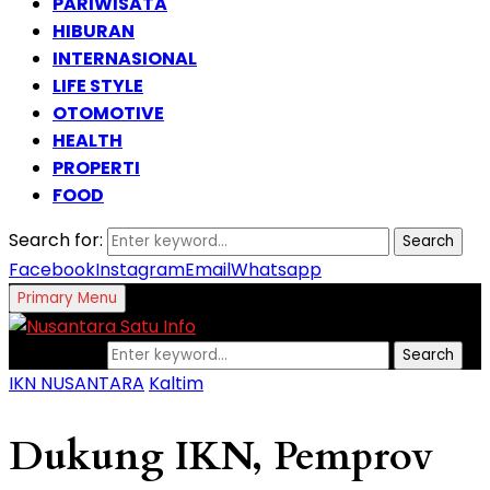
PARIWISATA
HIBURAN
INTERNASIONAL
LIFE STYLE
OTOMOTIVE
HEALTH
PROPERTI
FOOD
Search for:
Search
Facebook
Instagram
Email
Whatsapp
Primary Menu
Search for:
Search
IKN NUSANTARA
Kaltim
Dukung IKN, Pemprov