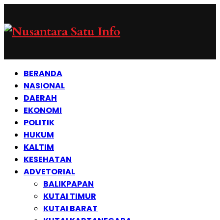
BERANDA
NASIONAL
DAERAH
EKONOMI
POLITIK
HUKUM
KALTIM
KESEHATAN
ADVETORIAL
BALIKPAPAN
KUTAI TIMUR
KUTAI BARAT