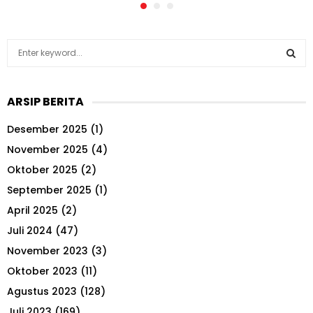
S
e
a
S
r
ARSIP BERITA
c
E
h
Desember 2025
(1)
f
A
o
November 2025
(4)
r
R
Oktober 2025
(2)
:
September 2025
(1)
C
April 2025
(2)
H
Juli 2024
(47)
November 2023
(3)
Oktober 2023
(11)
Agustus 2023
(128)
Juli 2023
(169)