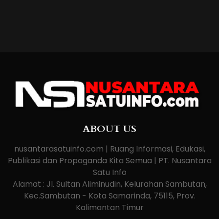
ABOUT US
nusantarasatuinfo.com | Ruang Informasi, Edukasi,
Publikasi dan Propaganda Kita Semua | PT. Nusantara
Satu Info
Alamat : Jl. Sultan Aliminudin, Kelurahan Sambutan,
Kec.Sambutan - Kota Samarinda, 75115, Prov.
Kalimantan Timur