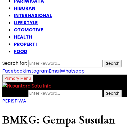
PARIWISATA
HIBURAN
INTERNASIONAL
LIFE STYLE
OTOMOTIVE
HEALTH
PROPERTI
FOOD
Search for:
Search
Facebook
Instagram
Email
Whatsapp
Primary Menu
Search for:
Search
PERISTIWA
BMKG: Gempa Susulan