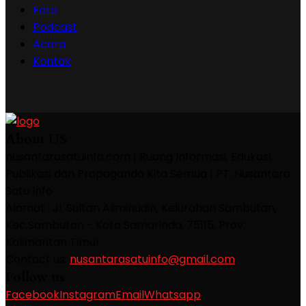
Foto
Podcast
Acara
Kontak
About US
nusantarasatuinfo.com | Ruang Informasi, Edukasi,
Publikasi dan Propaganda Kita Semua | PT. Nusantara
Satu Info
Alamat : Jl. Sultan Aliminudin, Kelurahan Sambutan,
Kec.Sambutan - Kota Samarinda, 75115, Prov.
Kalimantan Timur
Contact us:
nusantarasatuinfo@gmail.com
Follow us
Facebook
Instagram
Email
Whatsapp