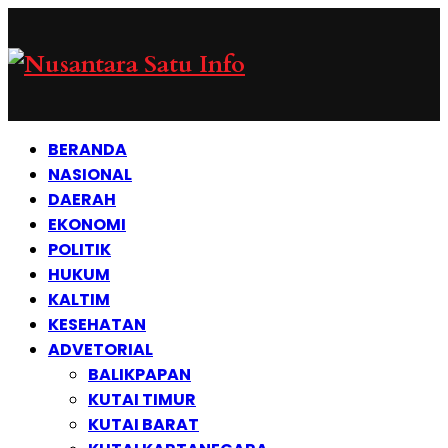
BERANDA
NASIONAL
DAERAH
EKONOMI
POLITIK
HUKUM
KALTIM
KESEHATAN
ADVETORIAL
BALIKPAPAN
KUTAI TIMUR
KUTAI BARAT