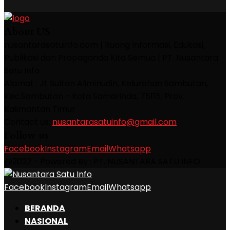
About US
nusantarasatuinfo.com | Ruang Informasi, Edukasi,
Publikasi dan Propaganda Kita Semua | PT. Nusantara
Satu Info
Alamat : Jl. Sultan Aliminudin, Kelurahan Sambutan,
Kec.Sambutan - Kota Samarinda, 75115, Prov.
Kalimantan Timur
Contact us:
nusantarasatuinfo@gmail.com
Follow us
Facebook
Instagram
Email
Whatsapp
@2022 - Powered By : PT. NUSANTARA SATU INFO
Facebook
Instagram
Email
Whatsapp
BERANDA
NASIONAL