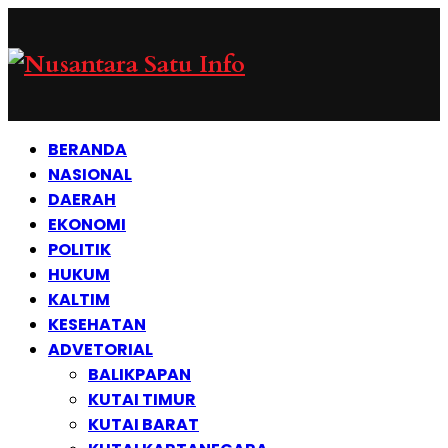
BERANDA
NASIONAL
DAERAH
EKONOMI
POLITIK
HUKUM
KALTIM
KESEHATAN
ADVETORIAL
BALIKPAPAN
KUTAI TIMUR
KUTAI BARAT