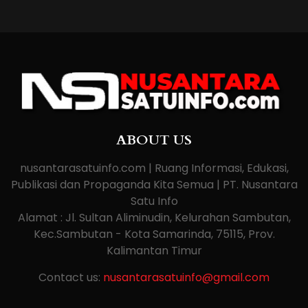
ABOUT US
nusantarasatuinfo.com | Ruang Informasi, Edukasi,
Publikasi dan Propaganda Kita Semua | PT. Nusantara
Satu Info
Alamat : Jl. Sultan Aliminudin, Kelurahan Sambutan,
Kec.Sambutan - Kota Samarinda, 75115, Prov.
Kalimantan Timur
Contact us:
nusantarasatuinfo@gmail.com