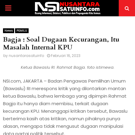
PRIMARY
MENU
News
PEMILU
Bagja : Soal Dugaan Kecurangan, Itu
Masalah Internal KPU
by
nusantarasatuinfo
Februari 16, 2023
Ketua Bawaslu RI. Rahmat Bagja. foto istimewa.
NSI.com, JAKARTA – Badan Pengawas Pemilihan Umum
(Bawaslu) RI merespons kritik yang dilontarkan mantan
ketua Bawaslu, bahwa lembaga yang dipimpin Rahmat
Bagja itu hanya diam membisu, terkait dugaan
kecurangan KPU. Menanggapi kritikan tersebut, Bawaslu
berterima kasih atas kritikan, namun pihaknya punya
alasan, mengapa tidak mengusut dugaan manipulasi
data partai politik tersebut.