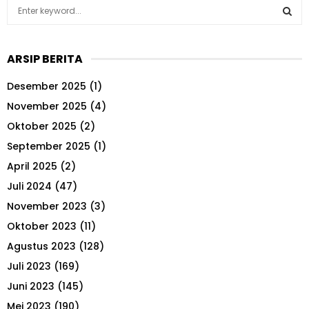
S
e
a
S
r
ARSIP BERITA
c
E
h
Desember 2025
(1)
f
A
o
November 2025
(4)
r
R
Oktober 2025
(2)
:
September 2025
(1)
C
April 2025
(2)
H
Juli 2024
(47)
November 2023
(3)
Oktober 2023
(11)
Agustus 2023
(128)
Juli 2023
(169)
Juni 2023
(145)
Mei 2023
(190)