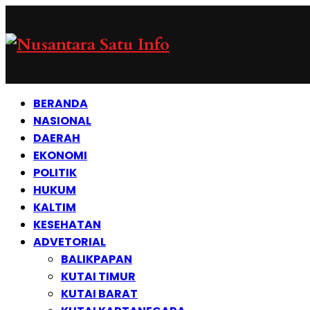
BERANDA
NASIONAL
DAERAH
EKONOMI
POLITIK
HUKUM
KALTIM
KESEHATAN
ADVETORIAL
BALIKPAPAN
KUTAI TIMUR
KUTAI BARAT