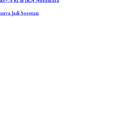
ke-78 RI di IKN Nusantara
nnya Jadi Sorotan