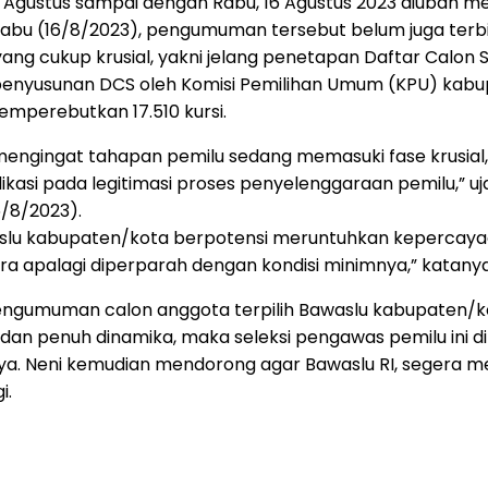
4 Agustus sampai dengan Rabu, 16 Agustus 2023 diubah me
ni, Rabu (16/8/2023), pengumuman tersebut belum juga terbi
n yang cukup krusial, yakni jelang penetapan Daftar Calon 
enyusunan DCS oleh Komisi Pemilihan Umum (KPU) kabup
emperebutkan 17.510 kursi.
, mengingat tahapan pemilu sedang memasuki fase krusi
ikasi pada legitimasi proses penyelenggaraan pemilu,”
5/8/2023).
aslu kabupaten/kota berpotensi meruntuhkan kepercaya
a apalagi diperparah dengan kondisi minimnya,” katanya 
pengumuman calon anggota terpilih Bawaslu kabupaten/ko
 dan penuh dinamika, maka seleksi pengawas pemilu ini d
jarnya. Neni kemudian mendorong agar Bawaslu RI, segera
i.