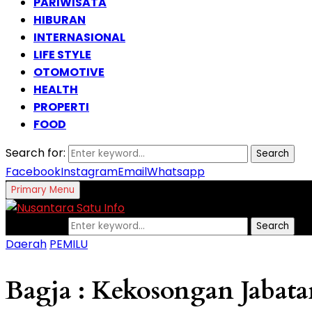
PARIWISATA
HIBURAN
INTERNASIONAL
LIFE STYLE
OTOMOTIVE
HEALTH
PROPERTI
FOOD
Search for:
Search
Facebook
Instagram
Email
Whatsapp
Primary Menu
Search for:
Search
Daerah
PEMILU
Bagja : Kekosongan Jabata