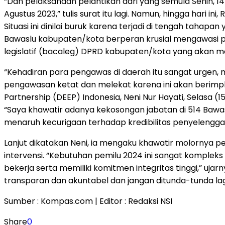
“Dan pelaksanaan pelantikan dari yang semula Senin, 1
Agustus 2023,” tulis surat itu lagi. Namun, hingga hari i
Situasi ini dinilai buruk karena terjadi di tengah tahapa
Bawaslu kabupaten/kota berperan krusial mengawasi p
legislatif (bacaleg) DPRD kabupaten/kota yang akan m
“Kehadiran para pengawas di daerah itu sangat urgen
pengawasan ketat dan melekat karena ini akan berimpl
Partnership (DEEP) Indonesia, Neni Nur Hayati, Selasa (1
“Saya khawatir adanya kekosongan jabatan di 514 Baw
menaruh kecurigaan terhadap kredibilitas penyelenggar
Lanjut dikatakan Neni, ia mengaku khawatir molornya 
intervensi. “Kebutuhan pemilu 2024 ini sangat kompleks
bekerja serta memiliki komitmen integritas tinggi,” u
transparan dan akuntabel dan jangan ditunda-tunda lag
Sumber : Kompas.com | Editor : Redaksi NSI
Share
0