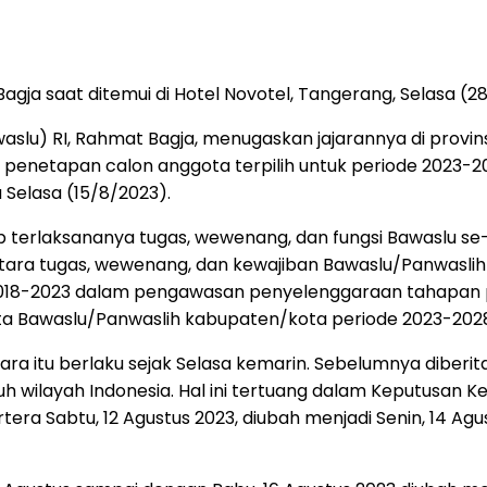
agja saat ditemui di Hotel Novotel, Tangerang, Selas
slu) RI, Rahmat Bagja, menugaskan jajarannya di provin
penetapan calon anggota terpilih untuk periode 2023-202
Selasa (15/8/2023).
 terlaksananya tugas, wewenang, dan fungsi Bawaslu se-k
tara tugas, wewenang, dan kewajiban Bawaslu/Panwaslih
018-2023 dalam pengawasan penyelenggaraan tahapan pe
 Bawaslu/Panwaslih kabupaten/kota periode 2023-2028,” 
 itu berlaku sejak Selasa kemarin. Sebelumnya diberi
uh wilayah Indonesia. Hal ini tertuang dalam Keputusan 
era Sabtu, 12 Agustus 2023, diubah menjadi Senin, 14 Agu