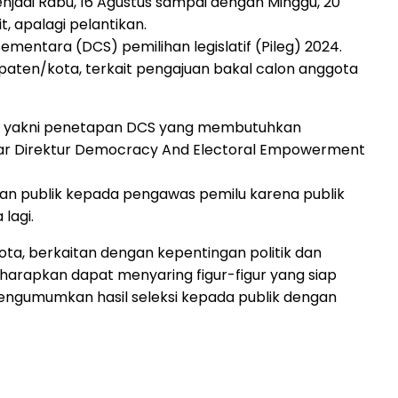
njadi Rabu, 16 Agustus sampai dengan Minggu, 20
t, apalagi pelantikan.
Sementara (DCS) pemilihan legislatif (Pileg) 2024.
aten/kota, terkait pengajuan bakal calon anggota
al, yakni penetapan DCS yang membutuhkan
 ujar Direktur Democracy And Electoral Empowerment
an publik kepada pengawas pemilu karena publik
lagi.
ta, berkaitan dengan kepentingan politik dan
iharapkan dapat menyaring figur-figur yang siap
 mengumumkan hasil seleksi kepada publik dengan