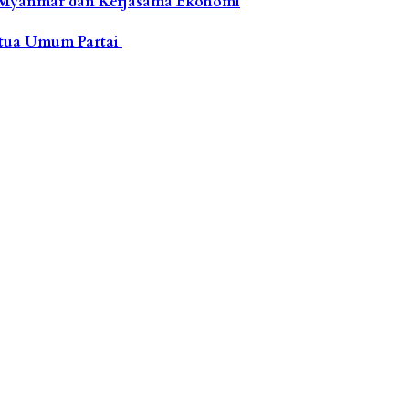
ik Myanmar dan Kerjasama Ekonomi
etua Umum Partai