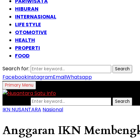
PARIWISATA
HIBURAN
INTERNASIONAL
LIFE STYLE
OTOMOTIVE
HEALTH
PROPERTI
FOOD
Search for:
Search
Facebook
Instagram
Email
Whatsapp
Primary Menu
Search for:
Search
IKN NUSANTARA
Nasional
Anggaran IKN Membengkak 