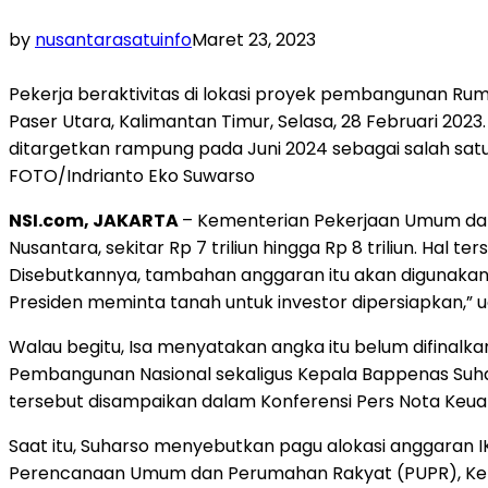
by
nusantarasatuinfo
Maret 23, 2023
Pekerja beraktivitas di lokasi proyek pembangunan Ru
Paser Utara, Kalimantan Timur, Selasa, 28 Februari 
ditargetkan rampung pada Juni 2024 sebagai salah sat
FOTO/Indrianto Eko Suwarso
NSI.com, JAKARTA
– Kementerian Pekerjaan Umum da
Nusantara, sekitar Rp 7 triliun hingga Rp 8 triliun. H
Disebutkannya, tambahan anggaran itu akan digunakan
Presiden meminta tanah untuk investor dipersiapkan,” u
Walau begitu, Isa menyatakan angka itu belum difina
Pembangunan Nasional sekaligus Kepala Bappenas Suhar
tersebut disampaikan dalam Konferensi Pers Nota Keua
Saat itu, Suharso menyebutkan pagu alokasi anggaran 
Perencanaan Umum dan Perumahan Rakyat (PUPR), Kemen