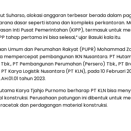
nurut Suharso, alokasi anggaran terbesar berada dalam pa
rana dasar seperti istana dan kompleks perkantoran. M
san Inti Pusat Pemerintahan (KIPP), termasuk untuk me
tahap pertama ini bisa selesai,” ujar Basuki kala itu.
erjaan Umum dan Perumahan Rakyat (PUPR) Mohammad Z
a mempercepat pembangunan IKN Nusantara. PT Hutama 
o) Tbk., PT Pembangunan Perumahan (Persero) Tbk., PT B
 Karya Logistik Nusantara (PT KLN), pada 10 Februari 
H.01.01 tahun 2023.
n Hutama Karya Tjahjo Purnomo berharap PT KLN bisa m
l konstruksi. Perusahaan patungan ini dibentuk untu
 pracetak dan perdagangan material konstruksi.