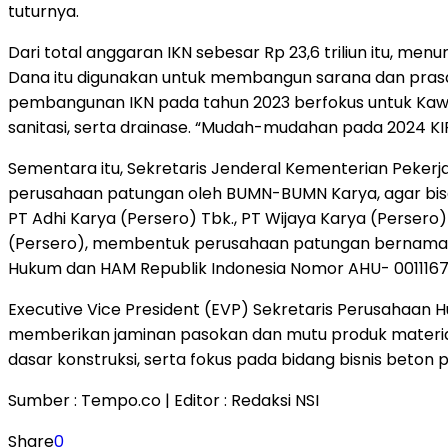
tuturnya.
Dari total anggaran IKN sebesar Rp 23,6 triliun itu, me
Dana itu digunakan untuk membangun sarana dan prasa
pembangunan IKN pada tahun 2023 berfokus untuk Kawa
sanitasi, serta drainase. “Mudah-mudahan pada 2024 KIPP 
Sementara itu, Sekretaris Jenderal Kementerian Pek
perusahaan patungan oleh BUMN-BUMN Karya, agar bis
PT Adhi Karya (Persero) Tbk., PT Wijaya Karya (Perser
(Persero), membentuk perusahaan patungan bernama PT
Hukum dan HAM Republik Indonesia Nomor AHU- 0011167.A
Executive Vice President (EVP) Sekretaris Perusahaa
memberikan jaminan pasokan dan mutu produk materia
dasar konstruksi, serta fokus pada bidang bisnis beton
Sumber : Tempo.co | Editor : Redaksi NSI
Share
0