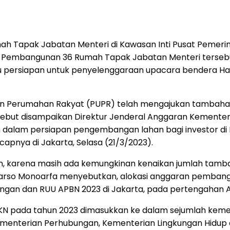
mah Tapak Jabatan Menteri di Kawasan Inti Pusat Pemer
2023. Pembangunan 36 Rumah Tapak Jabatan Menteri ter
u persiapan untuk penyelenggaraan upacara bendera Ha
n Perumahan Rakyat (PUPR) telah mengajukan tambaha
al tersebut disampaikan Direktur Jenderal Anggaran Keme
 dalam persiapan pengembangan lahan bagi investor di 
capnya di Jakarta, Selasa (21/3/2023).
lkan, karena masih ada kemungkinan kenaikan jumlah ta
so Monoarfa menyebutkan, alokasi anggaran pembangunan
ngan dan RUU APBN 2023 di Jakarta, pada pertengahan Ag
IKN pada tahun 2023 dimasukkan ke dalam sejumlah keme
terian Perhubungan, Kementerian Lingkungan Hidup dan