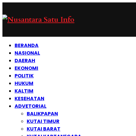
BERANDA
NASIONAL
DAERAH
EKONOMI
POLITIK
HUKUM
KALTIM
KESEHATAN
ADVETORIAL
BALIKPAPAN
KUTAI TIMUR
KUTAI BARAT