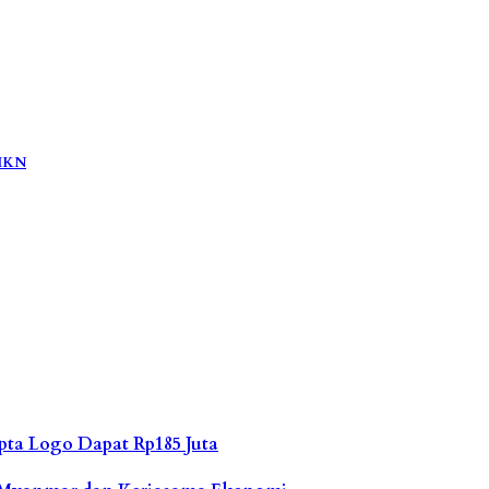
 IKN
pta Logo Dapat Rp185 Juta