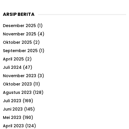
a
S
r
ARSIP BERITA
c
E
h
Desember 2025
(1)
f
A
o
November 2025
(4)
r
R
Oktober 2025
(2)
:
September 2025
(1)
C
April 2025
(2)
H
Juli 2024
(47)
November 2023
(3)
Oktober 2023
(11)
Agustus 2023
(128)
Juli 2023
(169)
Juni 2023
(145)
Mei 2023
(190)
April 2023
(124)