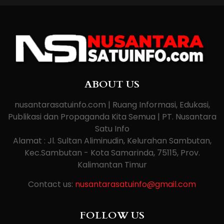
ABOUT US
nusantarasatuinfo.com | Ruang Informasi, Edukasi,
Publikasi dan Propaganda Kita Semua | PT. Nusantara
Satu Info
Alamat : Jl. Sultan Aliminudin, Kelurahan Sambutan,
Kec.Sambutan - Kota Samarinda, 75115, Prov.
Kalimantan Timur
Contact us:
nusantarasatuinfo@gmail.com
FOLLOW US