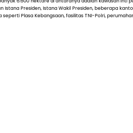
anyak 6.600 hektare di antaranya adalah kawasan inti p
n Istana Presiden, Istana Wakil Presiden, beberapa kant
eperti Plasa Kebangsaan, fasilitas TNI-Polri, perumahan 