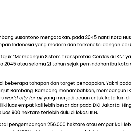
bang Susantono mengatakan, pada 2045 nanti Kota Nusanta
epan Indonesia yang modern dan terkoneksi dengan ber
juk “Membangun Sistem Transprotasi Cerdas di IKN” yang
a 2045 atau selama 21 tahun sejak pemindahan ibu kota d
adi beberapa tahapan dan target pencapaian. Yakni pada
” lanjut Bambang. Bambang menambahkan, membangun I
is
world city for all
yang menjadi acuan untuk kota lain d
luas empat kali lebih besar daripada DKI Jakarta. Hi
s 900 hektare terlebih dulu di lokasi IKN.
total pengembangan 256.000 hektare atau empat kali lebi