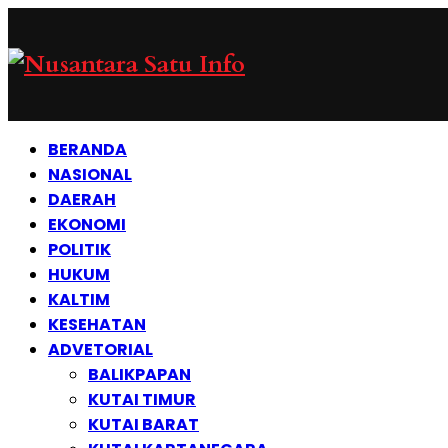
BERANDA
NASIONAL
DAERAH
EKONOMI
POLITIK
HUKUM
KALTIM
KESEHATAN
ADVETORIAL
BALIKPAPAN
KUTAI TIMUR
KUTAI BARAT