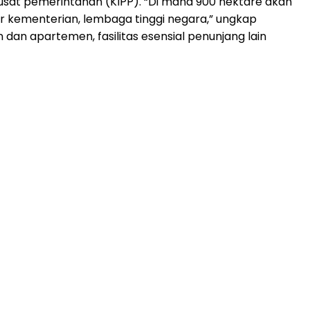
usat pemerintahan (KIPP). “Di mana 900 hektare akan
or kementerian, lembaga tinggi negara,” ungkap
dan apartemen, fasilitas esensial penunjang lain