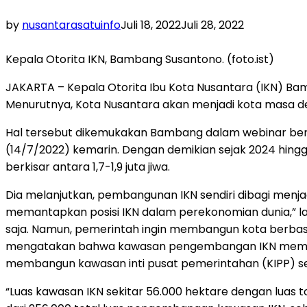
by
nusantarasatuinfo
Juli 18, 2022
Juli 28, 2022
Kepala Otorita IKN, Bambang Susantono. (foto.ist)
JAKARTA – Kepala Otorita Ibu Kota Nusantara (IKN) Bam
Menurutnya, Kota Nusantara akan menjadi kota masa d
Hal tersebut dikemukakan Bambang dalam webinar berta
(14/7/2022) kemarin. Dengan demikian sejak 2024 hingg
berkisar antara 1,7-1,9 juta jiwa.
Dia melanjutkan, pembangunan IKN sendiri dibagi menj
memantapkan posisi IKN dalam perekonomian dunia,
saja. Namun, pemerintah ingin membangun kota berbas
mengatakan bahwa kawasan pengembangan IKN memiliki 
membangun kawasan inti pusat pemerintahan (KIPP) selua
“Luas kawasan IKN sekitar 56.000 hektare dengan luas 