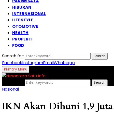
PARIWISATA
HIBURAN
INTERNASIONAL
LIFE STYLE
OTOMOTIVE
HEALTH
PROPERTI
FOOD
Search for:
Search
Facebook
Instagram
Email
Whatsapp
Primary Menu
Search for:
Search
Nasional
IKN Akan Dihuni 1,9 Juta