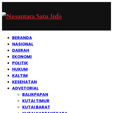
BERANDA
NASIONAL
DAERAH
EKONOMI
POLITIK
HUKUM
KALTIM
KESEHATAN
ADVETORIAL
BALIKPAPAN
KUTAI TIMUR
KUTAI BARAT