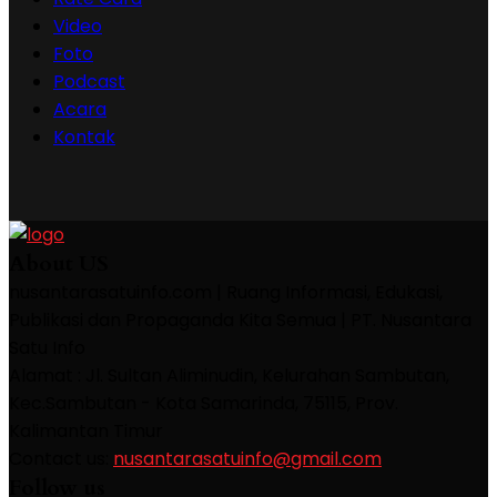
Video
Foto
Podcast
Acara
Kontak
About US
nusantarasatuinfo.com | Ruang Informasi, Edukasi,
Publikasi dan Propaganda Kita Semua | PT. Nusantara
Satu Info
Alamat : Jl. Sultan Aliminudin, Kelurahan Sambutan,
Kec.Sambutan - Kota Samarinda, 75115, Prov.
Kalimantan Timur
Contact us:
nusantarasatuinfo@gmail.com
Follow us