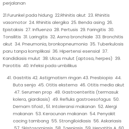
perjalanan
21.Furunkel pada hidung 22.Rhinitis akut 23. Rhinitis
vasomotor 24. Rhinitis alergika 25. Benda asing 26.
Epistaksis 27. Influenza 28. Pertusis 29. Faringitis 30.
Tonsilitis 31. Laringitis 32. Asma bronchiale 33. Bronchitis
akut 34. Pneumonia, bronkopneumonia 35. Tuberkulosis
paru tanpa komplikasi 36. Hipertensi esensial 37.
Kandidiasis mulut 38. Ulcus mulut (aptosa, herpes) 39.
Parotitis 40. Infeksi pada umbilikus
Gastritis 42. Astigmatism ringan 43. Presbiopia 44.
Buta senja 45. Otitis eksterna 46. Otitis media akut
47. Serumen prop 48. Gastroenteritis (termasuk
kolera, giardiasis) 49. Refluks gastroesofagus 50.
Demam tifoid , 51. Intoleransi makanan 52. Alergi
makanan 53. Keracunan makanan 54. Penyakit
cacing tambang 55. Strongiloidiasis 56. Askariasis
57. Skistosomiasis 58. Taeniasis 59. Hepatitis A 60.