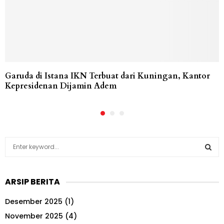
Garuda di Istana IKN Terbuat dari Kuningan, Kantor
Kepresidenan Dijamin Adem
S
e
a
S
r
ARSIP BERITA
c
E
h
Desember 2025
(1)
f
A
o
November 2025
(4)