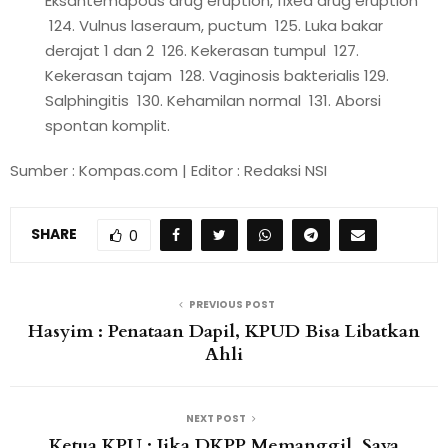
Eksantemapous drug eruption, fixed drug eruption
124. Vulnus laseraum, puctum 125. Luka bakar
derajat 1 dan 2 126. Kekerasan tumpul 127.
Kekerasan tajam 128. Vaginosis bakterialis 129.
Salphingitis 130. Kehamilan normal 131. Aborsi
spontan komplit.
Sumber : Kompas.com | Editor : Redaksi NSI
SHARE
0
PREVIOUS POST
Hasyim : Penataan Dapil, KPUD Bisa Libatkan
Ahli
NEXT POST
Ketua KPU : Jika DKPP Memanggil, Saya