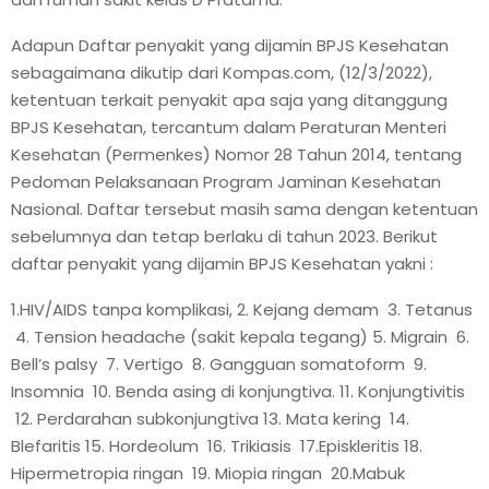
Adapun Daftar penyakit yang dijamin BPJS Kesehatan
sebagaimana dikutip dari Kompas.com, (12/3/2022),
ketentuan terkait penyakit apa saja yang ditanggung
BPJS Kesehatan, tercantum dalam Peraturan Menteri
Kesehatan (Permenkes) Nomor 28 Tahun 2014, tentang
Pedoman Pelaksanaan Program Jaminan Kesehatan
Nasional. Daftar tersebut masih sama dengan ketentuan
sebelumnya dan tetap berlaku di tahun 2023. Berikut
daftar penyakit yang dijamin BPJS Kesehatan yakni :
1.HIV/AIDS tanpa komplikasi, 2. Kejang demam 3. Tetanus
4. Tension headache (sakit kepala tegang) 5. Migrain 6.
Bell’s palsy 7. Vertigo 8. Gangguan somatoform 9.
Insomnia 10. Benda asing di konjungtiva. 11. Konjungtivitis
12. Perdarahan subkonjungtiva 13. Mata kering 14.
Blefaritis 15. Hordeolum 16. Trikiasis 17.Episkleritis 18.
Hipermetropia ringan 19. Miopia ringan 20.Mabuk