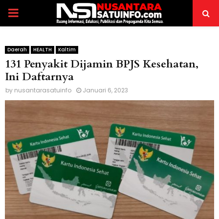
PRIMARY
MENU
Daerah
HEALTH
Kaltim
131 Penyakit Dijamin BPJS Kesehatan,
Ini Daftarnya
by
nusantarasatuinfo
Januari 6, 2023