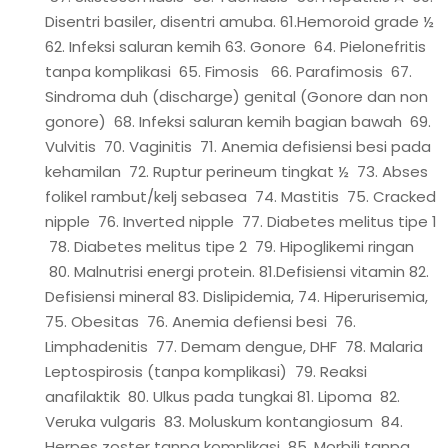
Disentri basiler, disentri amuba. 61.Hemoroid grade ½
62. Infeksi saluran kemih 63. Gonore 64. Pielonefritis
tanpa komplikasi 65. Fimosis 66. Parafimosis 67.
Sindroma duh (discharge) genital (Gonore dan non
gonore) 68. Infeksi saluran kemih bagian bawah 69.
Vulvitis 70. Vaginitis 71. Anemia defisiensi besi pada
kehamilan 72. Ruptur perineum tingkat ½ 73. Abses
folikel rambut/kelj sebasea 74. Mastitis 75. Cracked
nipple 76. Inverted nipple 77. Diabetes melitus tipe 1
78. Diabetes melitus tipe 2 79. Hipoglikemi ringan
80. Malnutrisi energi protein. 81.Defisiensi vitamin 82.
Defisiensi mineral 83. Dislipidemia, 74. Hiperurisemia,
75. Obesitas 76. Anemia defiensi besi 76.
Limphadenitis 77. Demam dengue, DHF 78. Malaria
Leptospirosis (tanpa komplikasi) 79. Reaksi
anafilaktik 80. Ulkus pada tungkai 81. Lipoma 82.
Veruka vulgaris 83. Moluskum kontangiosum 84.
Herpes zoster tanpa komplikasi 85. Morbili tanpa