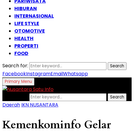
PARIWISATA
HIBURAN
INTERNASIONAL
LIFE STYLE
OTOMOTIVE
HEALTH
PROPERTI
FOOD
Search for:
Search
Facebook
Instagram
Email
Whatsapp
Primary Menu
Search for:
Search
Daerah
IKN NUSANTARA
Kemenkominfo Gelar