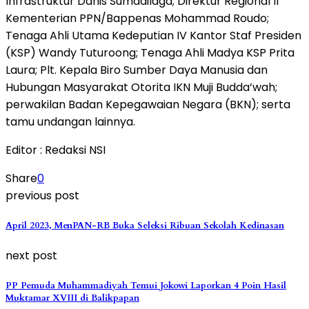
Infrastruktur Danis Sumadilaga; Direktur Regional II
Kementerian PPN/Bappenas Mohammad Roudo;
Tenaga Ahli Utama Kedeputian IV Kantor Staf Presiden
(KSP) Wandy Tuturoong; Tenaga Ahli Madya KSP Prita
Laura; Plt. Kepala Biro Sumber Daya Manusia dan
Hubungan Masyarakat Otorita IKN Muji Budda’wah;
perwakilan Badan Kepegawaian Negara (BKN); serta
tamu undangan lainnya.
Editor : Redaksi NSI
Share
0
previous post
April 2023, MenPAN-RB Buka Seleksi Ribuan Sekolah Kedinasan
next post
PP Pemuda Muhammadiyah Temui Jokowi Laporkan 4 Poin Hasil
Muktamar XVIII di Balikpapan