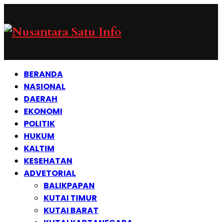
BERANDA
NASIONAL
DAERAH
EKONOMI
POLITIK
HUKUM
KALTIM
KESEHATAN
ADVETORIAL
BALIKPAPAN
KUTAI TIMUR
KUTAI BARAT