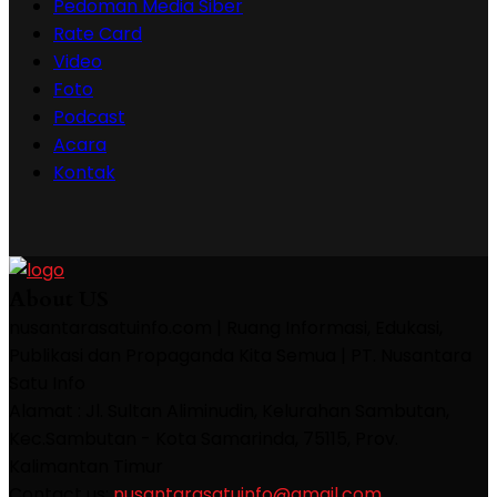
Pedoman Media Siber
Rate Card
Video
Foto
Podcast
Acara
Kontak
About US
nusantarasatuinfo.com | Ruang Informasi, Edukasi,
Publikasi dan Propaganda Kita Semua | PT. Nusantara
Satu Info
Alamat : Jl. Sultan Aliminudin, Kelurahan Sambutan,
Kec.Sambutan - Kota Samarinda, 75115, Prov.
Kalimantan Timur
Contact us:
nusantarasatuinfo@gmail.com