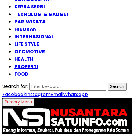
SERBA SERBI
TEKNOLOGI & GADGET
PARIWISATA
HIBURAN
INTERNASIONAL
LIFE STYLE
OTOMOTIVE
HEALTH
PROPERTI
FOOD
Search for:
Search
Facebook
Instagram
Email
Whatsapp
Primary Menu