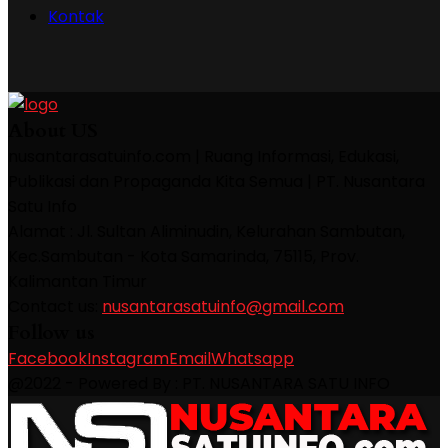
Kontak
About US
nusantarasatuinfo.com | Ruang Informasi, Edukasi,
Publikasi dan Propaganda Kita Semua | PT. Nusantara
Satu Info
Alamat : Jl. Sultan Aliminudin, Kelurahan Sambutan,
Kec.Sambutan - Kota Samarinda, 75115, Prov.
Kalimantan Timur
Contact us:
nusantarasatuinfo@gmail.com
Follow us
Facebook
Instagram
Email
Whatsapp
@2022 - Powered By : PT. NUSANTARA SATU INFO