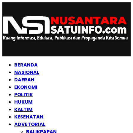
BERANDA
NASIONAL
DAERAH
EKONOMI
POLITIK
HUKUM
KALTIM
KESEHATAN
ADVETORIAL
BALIKPAPAN