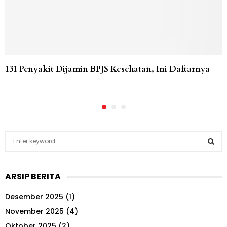
131 Penyakit Dijamin BPJS Kesehatan, Ini Daftarnya
S
e
a
S
r
ARSIP BERITA
c
E
h
Desember 2025
(1)
f
A
o
November 2025
(4)
r
R
Oktober 2025
(2)