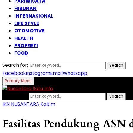
PARIWISATA
HIBURAN
INTERNASIONAL
LIFE STYLE
OTOMOTIVE
HEALTH
PROPERTI
FOOD
Search for:
Search
Facebook
Instagram
Email
Whatsapp
Primary Menu
Search for:
Search
IKN NUSANTARA
Kaltim
Fasilitas Pendukung ASN 