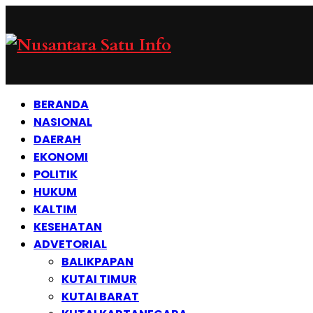
BERANDA
NASIONAL
DAERAH
EKONOMI
POLITIK
HUKUM
KALTIM
KESEHATAN
ADVETORIAL
BALIKPAPAN
KUTAI TIMUR
KUTAI BARAT