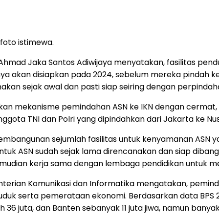
 foto istimewa.
 Ahmad Jaka Santos Adiwijaya menyatakan, fasilitas pend
ainnya akan disiapkan pada 2024, sebelum mereka pindah 
anakan sejak awal dan pasti siap seiring dengan perpinda
iapkan mekanisme pemindahan ASN ke IKN dengan cermat
ggota TNI dan Polri yang dipindahkan dari Jakarta ke N
embangunan sejumlah fasilitas untuk kenyamanan ASN yang
untuk ASN sudah sejak lama direncanakan dan siap dibangu
kemudian kerja sama dengan lembaga pendidikan untuk men
nterian Komunikasi dan Informatika mengatakan, peminda
uk serta pemerataan ekonomi. Berdasarkan data BPS 2020
ah 36 juta, dan Banten sebanyak 11 juta jiwa, namun ban