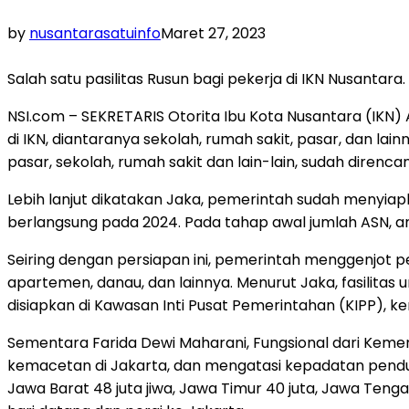
by
nusantarasatuinfo
Maret 27, 2023
Salah satu pasilitas Rusun bagi pekerja di IKN Nusantara.
NSI.com – SEKRETARIS Otorita Ibu Kota Nusantara (IKN)
di IKN, diantaranya sekolah, rumah sakit, pasar, dan l
pasar, sekolah, rumah sakit dan lain-lain, sudah direnc
Lebih lanjut dikatakan Jaka, pemerintah sudah meny
berlangsung pada 2024. Pada tahap awal jumlah ASN, an
Seiring dengan persiapan ini, pemerintah menggenjot p
apartemen, danau, dan lainnya. Menurut Jaka, fasilitas 
disiapkan di Kawasan Inti Pusat Pemerintahan (KIPP), 
Sementara Farida Dewi Maharani, Fungsional dari Keme
kemacetan di Jakarta, dan mengatasi kepadatan pendud
Jawa Barat 48 juta jiwa, Jawa Timur 40 juta, Jawa Teng