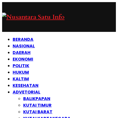
BERANDA
NASIONAL
DAERAH
EKONOMI
POLITIK
HUKUM
KALTIM
KESEHATAN
ADVETORIAL
BALIKPAPAN
KUTAI TIMUR
KUTAI BARAT