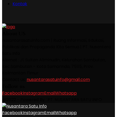
Kontak
About US
nusantarasatuinfo.com | Ruang Informasi, Edukasi,
Publikasi dan Propaganda Kita Semua | PT. Nusantara
Satu Info
Alamat : Jl. Sultan Aliminudin, Kelurahan Sambutan,
Kec.Sambutan - Kota Samarinda, 75115, Prov.
Kalimantan Timur
Contact us:
nusantarasatuinfo@gmail.com
Follow us
Facebook
Instagram
Email
Whatsapp
@2022 - Powered By : PT. NUSANTARA SATU INFO
Facebook
Instagram
Email
Whatsapp