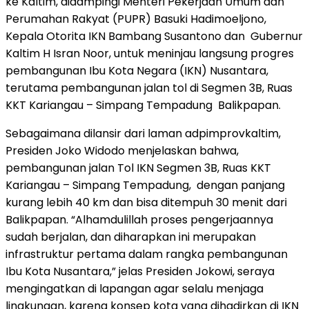
ke Kaltim, didampingi Menteri Pekerjaan Umum dan
Perumahan Rakyat (PUPR) Basuki Hadimoeljono,
Kepala Otorita IKN Bambang Susantono dan Gubernur
Kaltim H Isran Noor, untuk meninjau langsung progres
pembangunan Ibu Kota Negara (IKN) Nusantara,
terutama pembangunan jalan tol di Segmen 3B, Ruas
KKT Kariangau – Simpang Tempadung Balikpapan.
Sebagaimana dilansir dari laman adpimprovkaltim,
Presiden Joko Widodo menjelaskan bahwa,
pembangunan jalan Tol IKN Segmen 3B, Ruas KKT
Kariangau – Simpang Tempadung, dengan panjang
kurang lebih 40 km dan bisa ditempuh 30 menit dari
Balikpapan. “Alhamdulillah proses pengerjaannya
sudah berjalan, dan diharapkan ini merupakan
infrastruktur pertama dalam rangka pembangunan
Ibu Kota Nusantara,” jelas Presiden Jokowi, seraya
mengingatkan di lapangan agar selalu menjaga
lingkungan, karena konsep kota yang dihadirkan di IKN