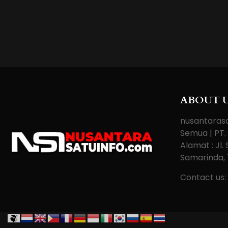
ABOUT 
nusantarasa
Semua | PT.
Alamat : Jl
Samarinda, 
Contact us: