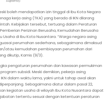
Suparto).
ski boleh mendapatkan izin tinggal di Ibu Kota Negara
naga kerja asing (TKA) yang berada di IKN dilarang
ntah. Kebijakan tersebut, tertuang dalam Peraturan
 Pemberian Perizinan Berusaha, Kemudahan Berusaha
u Usaha di Ibu Kota Nusantara. “Warga negara asing
enguasai perumahan sederhana, sebagaimana dimaksud
an/atau kemudahan pembiayaan perumahan dari
ng dikutip, Kamis (9/3).
rangka pengaturan perumahan dan kawasan permukiman
program subsidi. Meski demikian, pekerja asing
i IKN dalam waktu lama, yakni untuk tahap awal akan
 diperpanjang. Sebagaimana diatur dalam pasal 22,
an kegiatan usaha di wilayah Ibu Kota Nusantara dapat
 jabatan tertentu sesuai dengan ketentuan peraturan