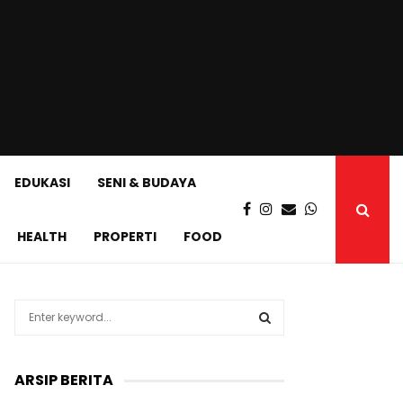
EDUKASI
SENI & BUDAYA
HEALTH
PROPERTI
FOOD
S
e
a
S
r
ARSIP BERITA
c
E