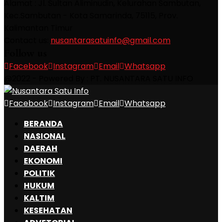
Alamat : Jl. Sultan Aliminudin, Kelurahan Sambutan,
Kec.Sambutan - Kota Samarinda, 75115, Prov.
Kalimantan Timur
Contact us:
nusantarasatuinfo@gmail.com
Follow us
Facebook
Instagram
Email
Whatsapp
@2022 - Powered By : PT. NUSANTARA SATU INFO
Facebook
Instagram
Email
Whatsapp
BERANDA
NASIONAL
DAERAH
EKONOMI
POLITIK
HUKUM
KALTIM
KESEHATAN