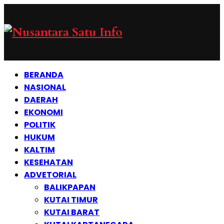
BERANDA
NASIONAL
DAERAH
EKONOMI
POLITIK
HUKUM
KALTIM
KESEHATAN
ADVETORIAL
BALIKPAPAN
KUTAI TIMUR
KUTAI BARAT