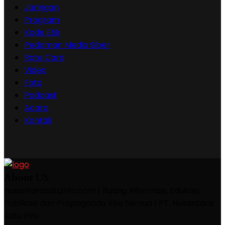
Jaringan
Program
Kode Etik
Pedoman Media Siber
Rate Card
Video
Foto
Podcast
Acara
Kontak
About US
nusantarasatuinfo.com | Ruang Informasi, Edukasi,
Publikasi dan Propaganda Kita Semua | PT. Nusantara
Satu Info