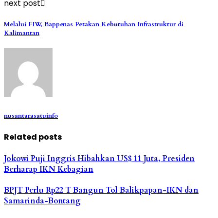
next post
Melalui FIW, Bappenas Petakan Kebutuhan Infrastruktur di
Kalimantan
nusantarasatuinfo
Related posts
Jokowi Puji Inggris Hibahkan US$ 11 Juta, Presiden
Berharap IKN Kebagian
BPJT Perlu Rp22 T Bangun Tol Balikpapan-IKN dan
Samarinda-Bontang