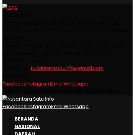
About US
nusantarasatuinfo.com | Ruang Informasi, Edukasi,
Publikasi dan Propaganda Kita Semua | PT. Nusantara
Satu Info
Alamat : Jl. Sultan Aliminudin, Kelurahan Sambutan,
Kec.Sambutan - Kota Samarinda, 75115, Prov.
Kalimantan Timur
Contact us:
nusantarasatuinfo@gmail.com
Follow us
Facebook
Instagram
Email
Whatsapp
@2022 - Powered By : PT. NUSANTARA SATU INFO
Facebook
Instagram
Email
Whatsapp
BERANDA
NASIONAL
DAERAH