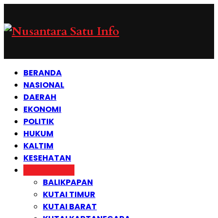
BERANDA
NASIONAL
DAERAH
EKONOMI
POLITIK
HUKUM
KALTIM
KESEHATAN
ADVETORIAL
BALIKPAPAN
KUTAI TIMUR
KUTAI BARAT